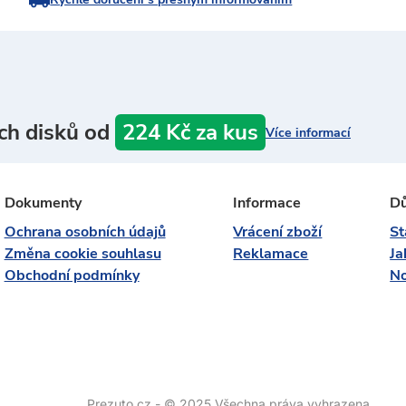
ch disků od
224 Kč za kus
Více informací
Dokumenty
Informace
Dů
Ochrana osobních údajů
Vrácení zboží
St
Změna cookie souhlasu
Reklamace
Ja
Obchodní podmínky
No
Prezuto.cz - © 2025 Všechna práva vyhrazena