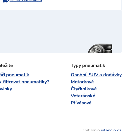
ležité
Typy pneumatik
áří pneumatik
Osobní, SUV a dodávky
k filtrovat pneumatiky?
Motorkové
vinky
Čtyřkolkové
Veteránské
Přívěsové
vytvořilo
intencio.cz