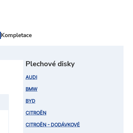
Kompletace
Plechové disky
AUDI
BMW
BYD
CITROËN
CITROËN - DODÁVKOVÉ