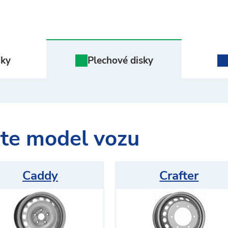
iky
Plechové
disky
te model vozu
Caddy
Crafter