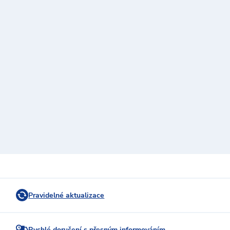
Pravidelné aktualizace
Rychlé doručení s přesným informováním