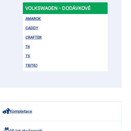
VOLKSWAGEN - DODÁVKOVÉ
AMAROK
CADDY
CRAFTER
T4
T5
T6/T6.1
Kompletace
15 let zkušeností