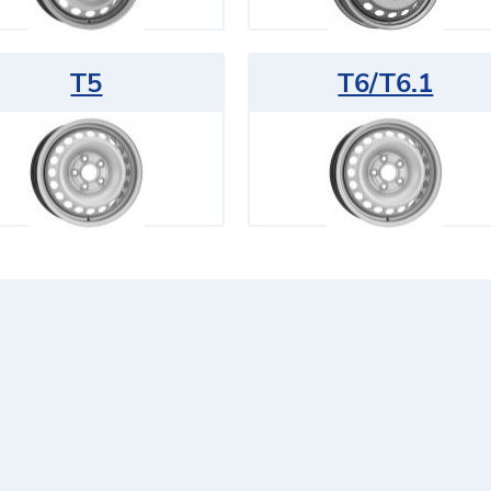
T5
T6/T6.1