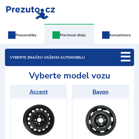
Pneumatiky
Plechové
disky
Kompletace
VYBERTE ZNAČKU VAŠEHO AUTOMOBILU
Vyberte model vozu
Accent
Bayon