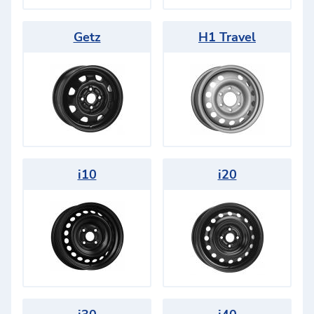
Getz
H1 Travel
i10
i20