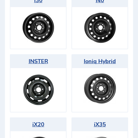
i30
i40
INSTER
Ioniq Hybrid
iX20
iX35