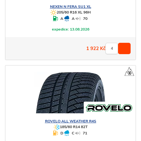
NEXEN
N FERA SU1 XL
205/60 R16 XL 96H
A
A
70
expedice:
13.08.2026
1 922
Kč
ROVELO
ALL WEATHER R4S
185/60 R14 82T
D
C
71