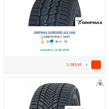
GRIPMAX
SUREGRIP A/S VAN
195/70 R15 C 104T
D
B
73
expedice:
13.08.2026
1 283
Kč