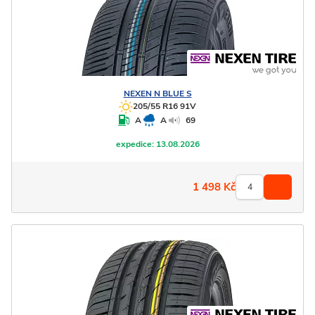
NEXEN
N BLUE S
205/55 R16 91V
A
A
69
expedice:
13.08.2026
1 498
Kč