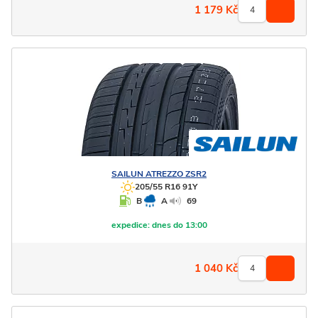
1 179
Kč
SAILUN
ATREZZO ZSR2
205/55 R16 91Y
B
A
69
expedice:
dnes do 13:00
1 040
Kč