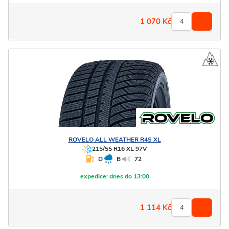
1 070
Kč
ROVELO
ALL WEATHER R4S XL
215/55 R16 XL 97V
D
B
72
expedice:
dnes do 13:00
1 114
Kč