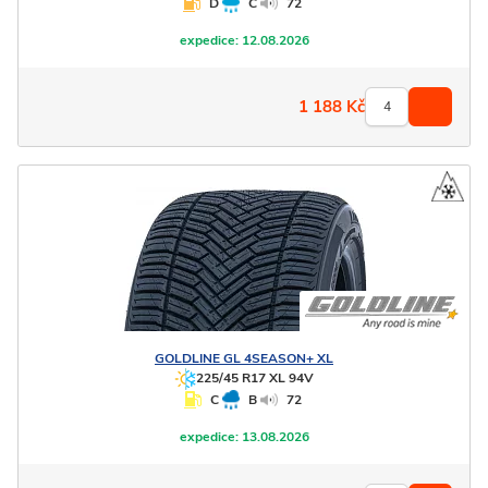
D
C
72
expedice:
12.08.2026
1 188
Kč
GOLDLINE
GL 4SEASON+ XL
225/45 R17 XL 94V
C
B
72
expedice:
13.08.2026