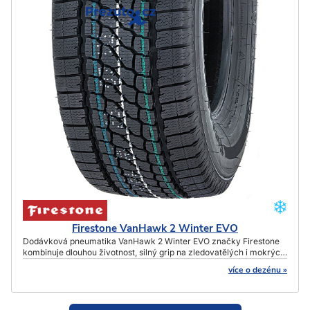
Firestone VanHawk 2 Winter EVO
Dodávková pneumatika VanHawk 2 Winter EVO značky Firestone
kombinuje dlouhou životnost, silný grip na zledovatělých i mokrých
cestách a spolehlivou odolnost vůči náročným zimním podmínkám.
více o dezénu »