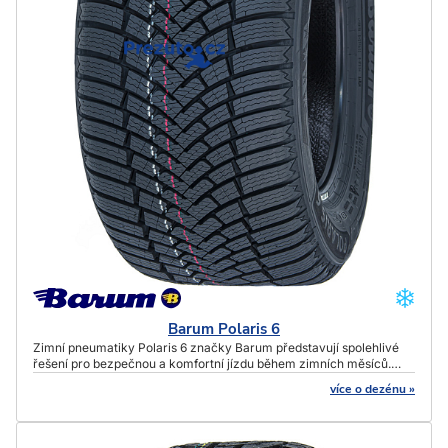
Barum Polaris 6
Zimní pneumatiky Polaris 6 značky Barum představují spolehlivé
řešení pro bezpečnou a komfortní jízdu během zimních měsíců.
Díky pokročilým technologiím a promyšlenému designu nabízejí
více o dezénu »
vysoký výkon v náročných podmínkách, nízkou spotřebu paliva
a dlouhou životnost.