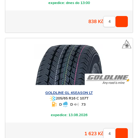
expedice:
dnes do 13:00
838
Kč
GOLDLINE
GL 4SEASON LT
205/65 R16 C 107T
D
D
73
expedice:
13.08.2026
1 623
Kč