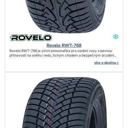
Rovelo RWT-768
Rovelo RWT-768 je zimní pneumatika pro osobní vozy s pevnou
přilnavostí na sněhu i ledu, tichým chodem a bezpečným brzděním
i ve velkém chladu.
více o dezénu »