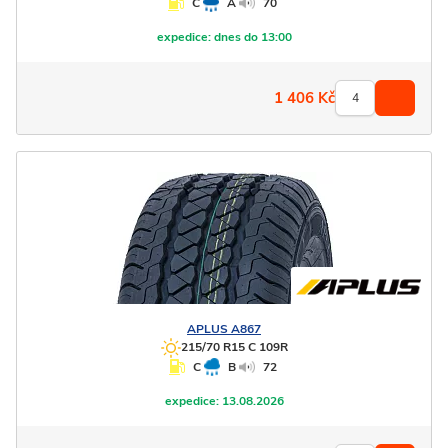
C
A
70
expedice:
dnes do 13:00
1 406
Kč
APLUS
A867
215/70 R15 C 109R
C
B
72
expedice:
13.08.2026