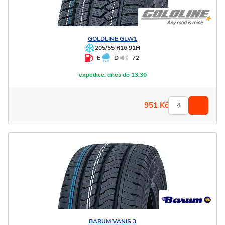
GOLDLINE
GLW1
205/55 R16 91H
E
D
72
expedice:
dnes do 13:30
951
Kč
BARUM
VANIS 3