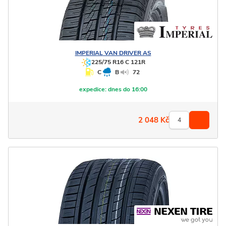
IMPERIAL
VAN DRIVER AS
225/75 R16 C 121R
C
B
72
expedice:
dnes do 16:00
2 048
Kč