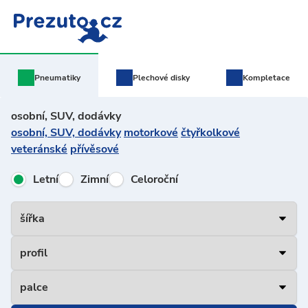
Pneumatiky
Plechové
disky
Kompletace
osobní, SUV, dodávky
osobní, SUV, dodávky
motorkové
čtyřkolkové
veteránské
přívěsové
Letní
Zimní
Celoroční