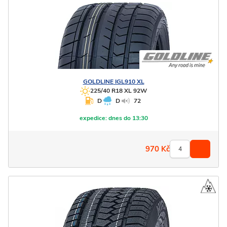
GOLDLINE
IGL910 XL
225/40 R18 XL 92W
D
D
72
expedice:
dnes do 13:30
970
Kč