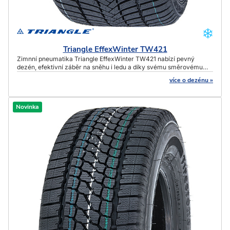
Triangle EffexWinter TW421
Zimnní pneumatika Triangle EffexWinter TW421 nabízí pevný
dezén, efektivní záběr na sněhu i ledu a díky svému směrovému
vzoru také stabilní ovladatelnost.
více o dezénu »
Novinka