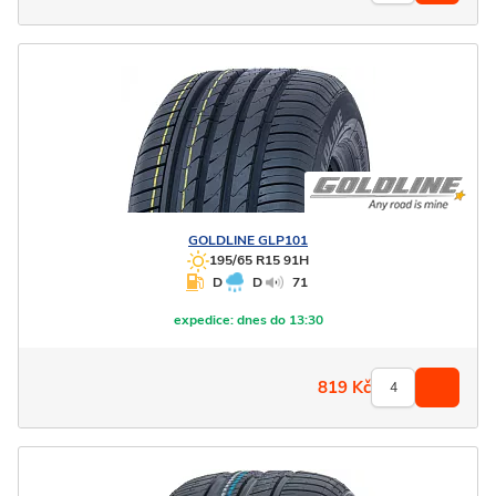
GOLDLINE
GLP101
195/65 R15 91H
D
D
71
expedice:
dnes do 13:30
819
Kč