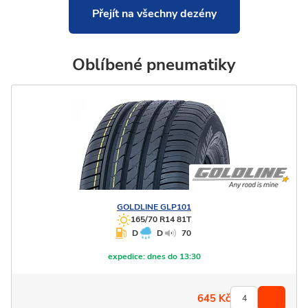
Přejít na všechny dezény
Oblíbené pneumatiky
GOLDLINE
GLP101
165/70 R14 81T
D
D
70
expedice:
dnes do 13:30
645
Kč