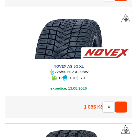
NOVEX
AS 5G XL
225/50 R17 XL 98W
B
C
70
expedice:
13.08.2026
1 085
Kč