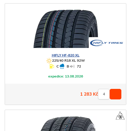
HIFLY
HF-820 XL
225/40 R18 XL 92W
C
B
72
expedice:
13.08.2026
1 283
Kč