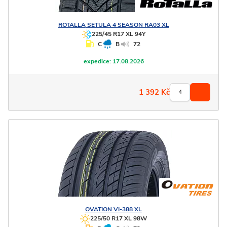
ROTALLA
SETULA 4 SEASON RA03 XL
225/45 R17 XL 94Y
C
B
72
expedice:
17.08.2026
1 392
Kč
OVATION
VI-388 XL
225/50 R17 XL 98W