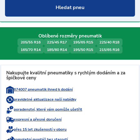
Oblíbené rozměry pneumatik
205/55 R16
225/45 R17
195/65 R15
225/40 R18
165/70 R14
185/60 R14
195/50 R15
215/65 R16
Nakupujte kvalitní pneumatiky s rychlým dodáním a za
špičkové ceny
674007 pneumatik ihned k dodání
pravidelné aktualizace naší nabídky
poradenství, které vám pomůže ušetřit
expresní a přesné doručení
přes 15 let zkušeností v oboru
kompletní montáž bez starostí