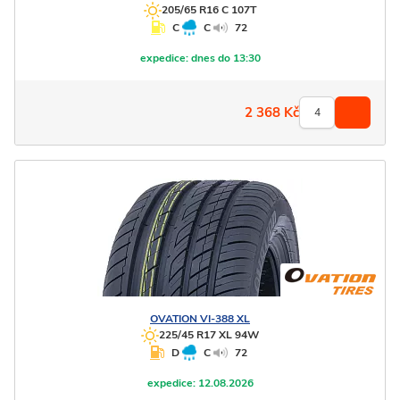
205/65 R16 C 107T
C
C
72
expedice:
dnes do 13:30
2 368
Kč
OVATION
VI-388 XL
225/45 R17 XL 94W
D
C
72
expedice:
12.08.2026