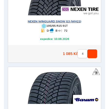
NEXEN
WINGUARD SNOW G3 (WH21)
195/65 R15 91T
D
B
72
expedice:
10.08.2026
1 085
Kč