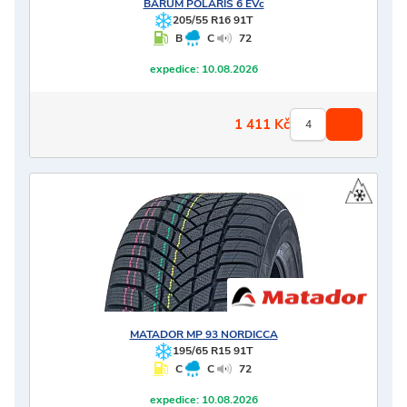
BARUM
POLARIS 6 EVc
205/55 R16 91T
B
C
72
expedice:
10.08.2026
1 411
Kč
MATADOR
MP 93 NORDICCA
195/65 R15 91T
C
C
72
expedice:
10.08.2026