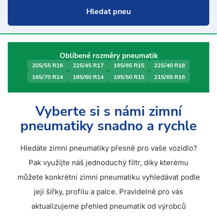
Oblíbené rozměry pneumatik
205/55 R16
225/45 R17
195/65 R15
225/40 R18
165/70 R14
185/60 R14
195/50 R15
215/65 R16
Vyberte si s námi zimní
pneumatiky snadno a rychle
Hledáte zimní pneumatiky přesně pro vaše vozidlo?
Pak využijte náš jednoduchý filtr, díky kterému
můžete konkrétní zimní pneumatiku vyhledávat podle
její šířky, profilu a palce. Pravidelně pro vás
aktualizujeme přehled pneumatik od výrobců