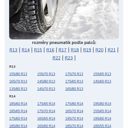
rozměry pneumatik podle palců:
|
|
|
|
|
|
|
|
|
R13
R14
R15
R16
R17
R18
R19
R20
R21
|
|
R22
R23
R13
155/80 R13
155/70 R13
175/70 R13
155/65 R13
165/70 R13
145/80 R13
175/65 R13
145/60 R13
135/80 R13
145/70 R13
165/80 R13
R14
185/60 R14
175/65 R14
175/80 R14
195/80 R14
185/65 R14
175/70 R14
165/70 R14
155/65 R14
175/60 R14
165/65 R14
195/70 R14
195/60 R14
185/80 R14
165/60 R14
185/70 R14
185/55 R14