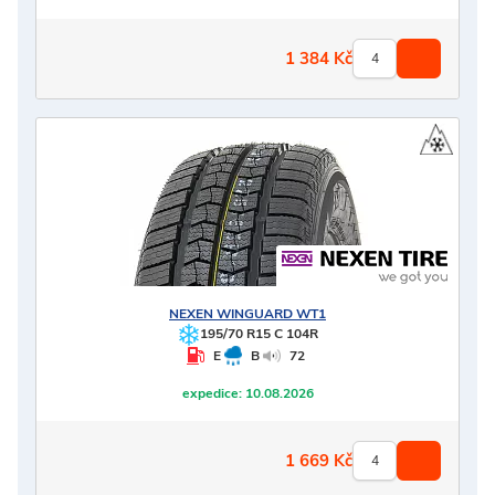
1 384
Kč
NEXEN
WINGUARD WT1
195/70 R15 C 104R
E
B
72
expedice:
10.08.2026
1 669
Kč