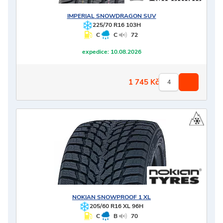
IMPERIAL
SNOWDRAGON SUV
225/70 R16 103H
C
C
72
expedice:
10.08.2026
1 745
Kč
NOKIAN
SNOWPROOF 1 XL
205/60 R16 XL 96H
C
B
70