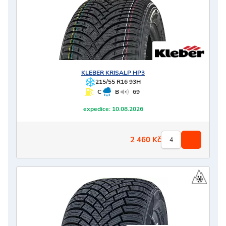
KLEBER
KRISALP HP3
215/55 R16 93H
C
B
69
expedice:
10.08.2026
2 460
Kč