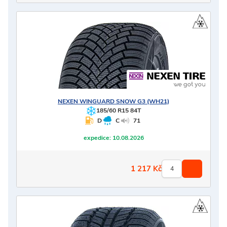
NEXEN
WINGUARD SNOW G3 (WH21)
185/60 R15 84T
D
C
71
expedice:
10.08.2026
1 217
Kč