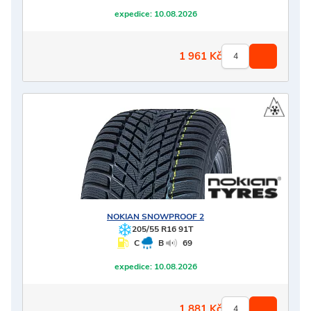
expedice:
10.08.2026
1 961
Kč
NOKIAN
SNOWPROOF 2
205/55 R16 91T
C
B
69
expedice:
10.08.2026
1 881
Kč