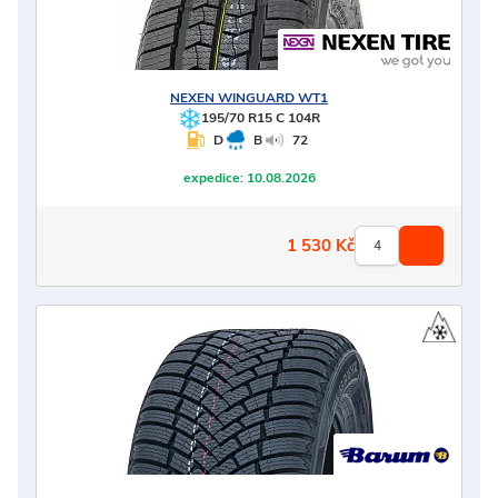
NEXEN
WINGUARD WT1
195/70 R15 C 104R
D
B
72
expedice:
10.08.2026
1 530
Kč