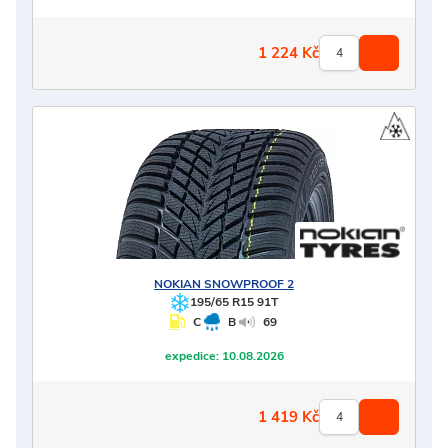
1 224
Kč
NOKIAN
SNOWPROOF 2
195/65 R15 91T
C
B
69
expedice:
10.08.2026
1 419
Kč