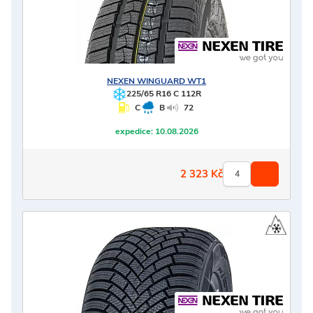
NEXEN
WINGUARD WT1
225/65 R16 C 112R
C
B
72
expedice:
10.08.2026
2 323
Kč