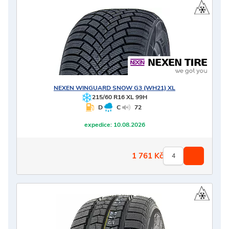
NEXEN
WINGUARD SNOW G3 (WH21) XL
215/60 R16 XL 99H
D
C
72
expedice:
10.08.2026
1 761
Kč