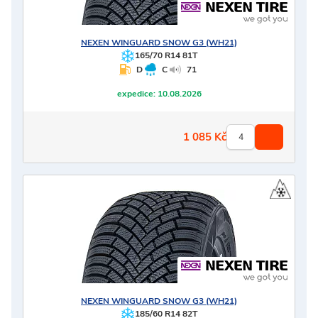
NEXEN
WINGUARD SNOW G3 (WH21)
165/70 R14 81T
D
C
71
expedice:
10.08.2026
1 085
Kč
NEXEN
WINGUARD SNOW G3 (WH21)
185/60 R14 82T