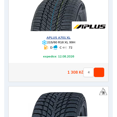
APLUS
A701 XL
215/60 R16 XL 99H
D
C
72
expedice:
12.08.2026
1 308
Kč