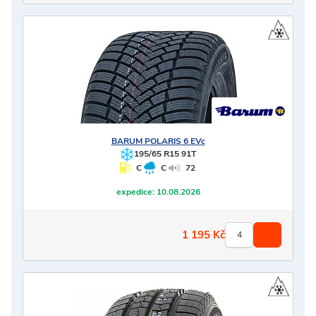
BARUM
POLARIS 6 EVc
195/65 R15 91T
C
C
72
expedice:
10.08.2026
1 195
Kč