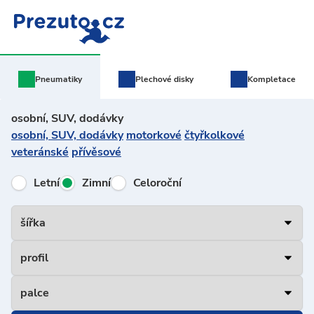
Pneumatiky
Plechové
disky
Kompletace
osobní, SUV, dodávky
osobní, SUV, dodávky
motorkové
čtyřkolkové
veteránské
přívěsové
Letní
Zimní
Celoroční