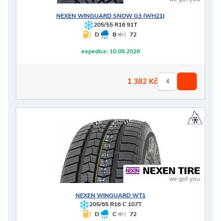
NEXEN
WINGUARD SNOW G3 (WH21)
205/55 R16 91T
D
B
72
expedice:
10.08.2026
1 382
Kč
NEXEN
WINGUARD WT1
205/65 R16 C 107T
D
C
72