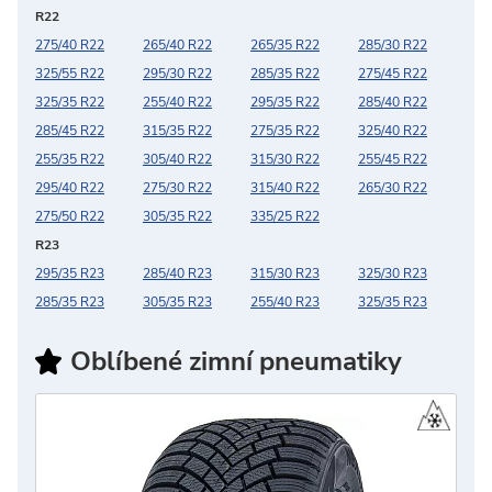
R22
275/40 R22
265/40 R22
265/35 R22
285/30 R22
325/55 R22
295/30 R22
285/35 R22
275/45 R22
325/35 R22
255/40 R22
295/35 R22
285/40 R22
285/45 R22
315/35 R22
275/35 R22
325/40 R22
255/35 R22
305/40 R22
315/30 R22
255/45 R22
295/40 R22
275/30 R22
315/40 R22
265/30 R22
275/50 R22
305/35 R22
335/25 R22
R23
295/35 R23
285/40 R23
315/30 R23
325/30 R23
285/35 R23
305/35 R23
255/40 R23
325/35 R23
oblíbené zimní pneumatiky