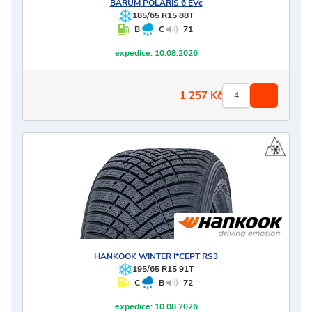
BARUM
POLARIS 6 EVc
185/65 R15 88T
B
C
71
expedice:
10.08.2026
1 257
Kč
HANKOOK
WINTER I*CEPT RS3
195/65 R15 91T
C
B
72
expedice:
10.08.2026