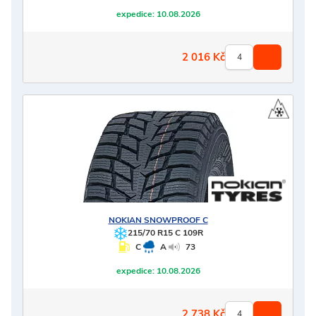
expedice:
10.08.2026
2 016
Kč
NOKIAN
SNOWPROOF C
215/70 R15 C 109R
C
A
73
expedice:
10.08.2026
2 738
Kč