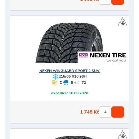
NEXEN
WINGUARD SPORT 2 SUV
215/65 R16 98H
D
B
72
expedice:
10.08.2026
1 748
Kč