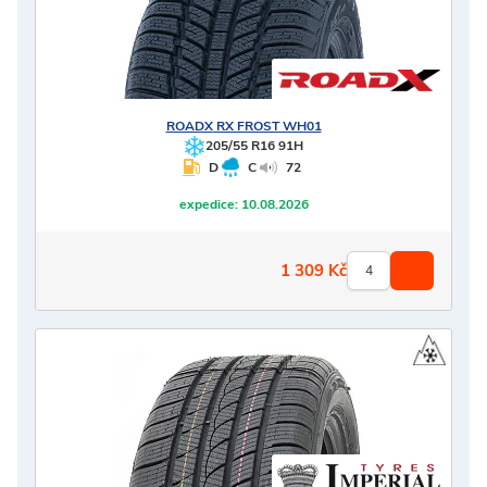
ROADX
RX FROST WH01
205/55 R16 91H
D
C
72
expedice:
10.08.2026
1 309
Kč