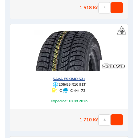
1 518
Kč
SAVA
ESKIMO S3+
205/55 R16 91T
C
C
72
expedice:
10.08.2026
1 710
Kč