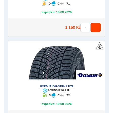
D
C
71
expedice:
10.08.2026
1 150
Kč
BARUM
POLARIS 6 EVc
205/55 R16 91H
B
C
72
expedice:
10.08.2026