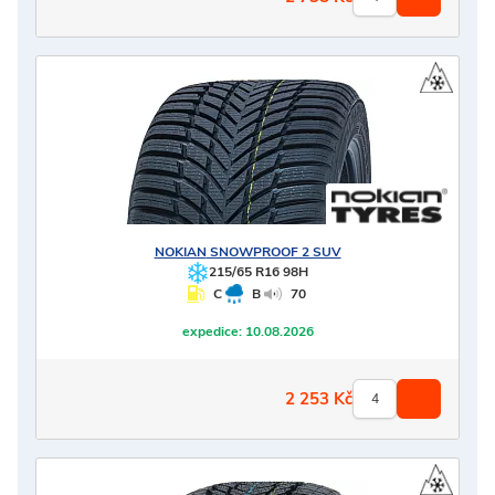
NOKIAN
SNOWPROOF 2 SUV
215/65 R16 98H
C
B
70
expedice:
10.08.2026
2 253
Kč