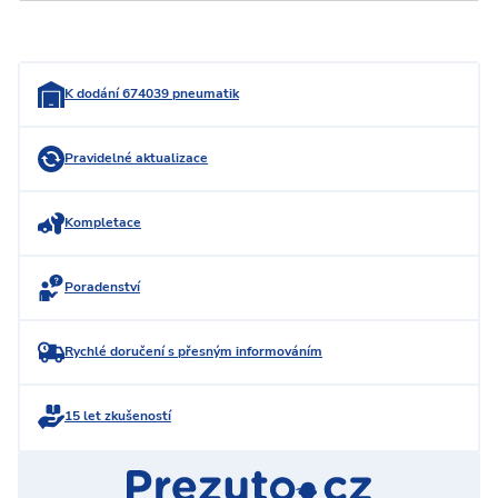
K dodání 674039 pneumatik
Pravidelné aktualizace
Kompletace
Poradenství
Rychlé doručení s přesným informováním
15 let zkušeností