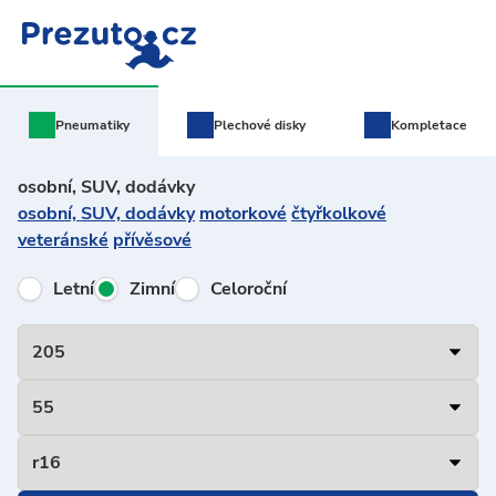
Pneumatiky
Plechové
disky
Kompletace
osobní, SUV, dodávky
osobní, SUV, dodávky
motorkové
čtyřkolkové
veteránské
přívěsové
Letní
Zimní
Celoroční