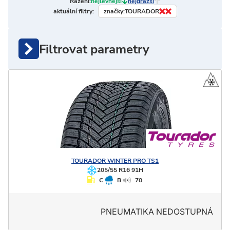
Řazení:
nejlevnější
nejdražší
značky:
TOURADOR
aktuální filtry:
Filtrovat parametry
TOURADOR
WINTER PRO TS1
205/55 R16 91H
C
B
70
PNEUMATIKA NEDOSTUPNÁ