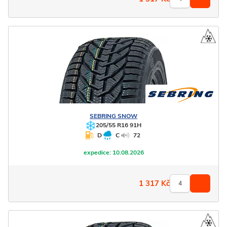
SEBRING
SNOW
205/55 R16 91H
D
C
72
expedice:
10.08.2026
1 317
Kč