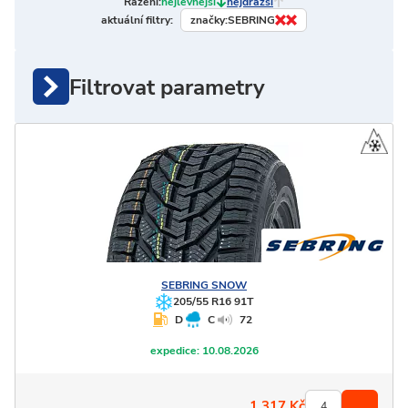
Řazení:
nejlevnější
nejdražší
značky:
SEBRING
aktuální filtry:
Filtrovat parametry
SEBRING
SNOW
205/55 R16 91T
D
C
72
expedice:
10.08.2026
1 317
Kč