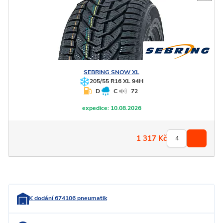
SEBRING
SNOW XL
205/55 R16 XL 94H
D
C
72
expedice:
10.08.2026
1 317
Kč
K dodání 674106 pneumatik