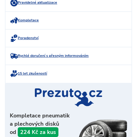
Pravidelné aktualizace
Kompletace
Poradenství
Rychlé doručení s přesným informováním
15 let zkušeností
Kompletace pneumatik
a plechových disků
od
224 Kč za kus