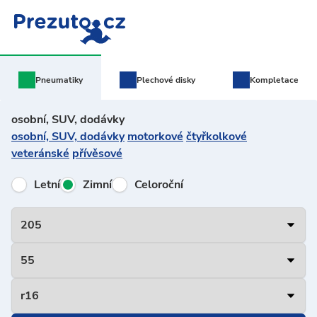
Pneumatiky
Plechové
disky
Kompletace
osobní, SUV, dodávky
osobní, SUV, dodávky
motorkové
čtyřkolkové
veteránské
přívěsové
Letní
Zimní
Celoroční