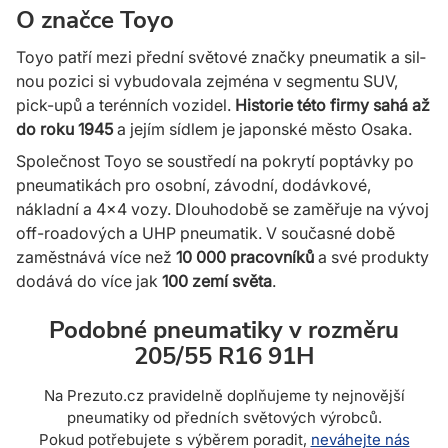
O značce Toyo
Toyo patří mezi přední světové značky pneumatik a sil­
nou pozici si vybudovala zejména v seg­mentu SUV,
pick-upů a terénních vozidel.
Historie této firmy sahá až
do roku 1945
a je­jím sídlem je japonské město Osaka.
Společnost Toyo se soustředí na pokrytí poptávky po
pneumatikách pro osobní, závodní, dodávkové,
nákladní a 4x4 vozy. Dlouhodobě se zaměřuje na vývoj
off-roadových a UHP pneumatik. V sou­časné době
zaměstnává více než
10 000 pracovníků
a své produkty
dodává do více jak
100 zemí světa
.
Podobné pneumatiky v rozměru
205/55 R16 91H
Na Prezuto.cz pravidelně doplňujeme ty nejnovější
pneumatiky od předních světových výrobců.
Pokud potřebujete s výběrem poradit,
neváhejte nás