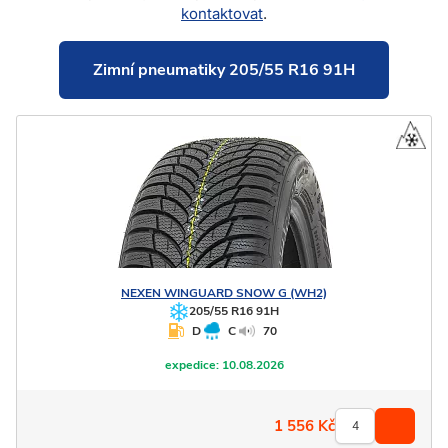
kontaktovat
.
Zimní pneumatiky 205/55 R16 91H
NEXEN
WINGUARD SNOW G (WH2)
205/55 R16 91H
D
C
70
expedice:
10.08.2026
1 556
Kč