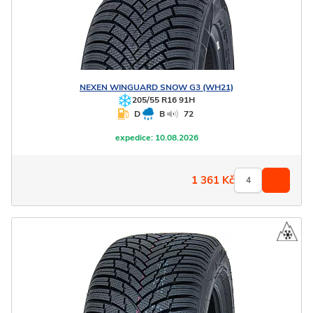
NEXEN
WINGUARD SNOW G3 (WH21)
205/55 R16 91H
D
B
72
expedice:
10.08.2026
1 361
Kč