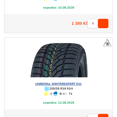
expedice:
10.08.2026
1 389
Kč
UNIROYAL
WINTEREXPERT EVc
205/55 R16 91H
C
B
71
expedice:
12.08.2026