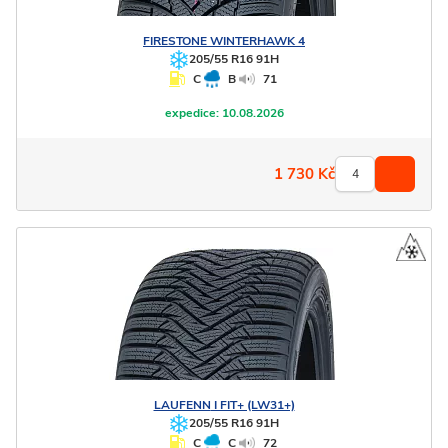
FIRESTONE
WINTERHAWK 4
205/55 R16 91H
C
B
71
expedice:
10.08.2026
1 730
Kč
LAUFENN
I FIT+ (LW31+)
205/55 R16 91H
C
C
72