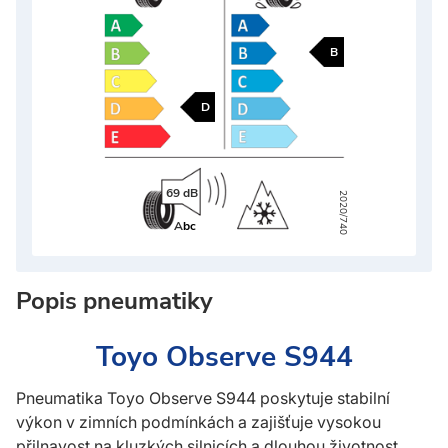
B
D
69 dB
2020/740
A
bc
Popis pneumatiky
Toyo Observe S944
Pneumatika Toyo Observe S944 poskytuje stabilní
výkon v zimních podmínkách a zajišťuje vysokou
přilnavost na kluzkých silnicích a dlouhou životnost.