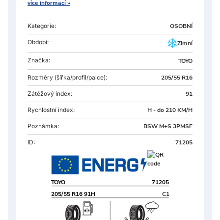
více informací »
Kategorie:
OSOBNÍ
Období:
Zimní
Značka:
TOYO
Rozměry
(šířka/profil/palce):
205/55 R16
Zátěžový index:
91
Rychlostní index:
H - do 210 KM/H
Poznámka:
BSW M+S 3PMSF
ID:
71205
TOYO
71205
205/55 R16 91H
C1