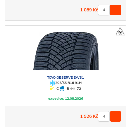
1 089
Kč
TOYO
OBSERVE EWS1
205/55 R16 91H
C
B
72
expedice:
12.08.2026
1 926
Kč