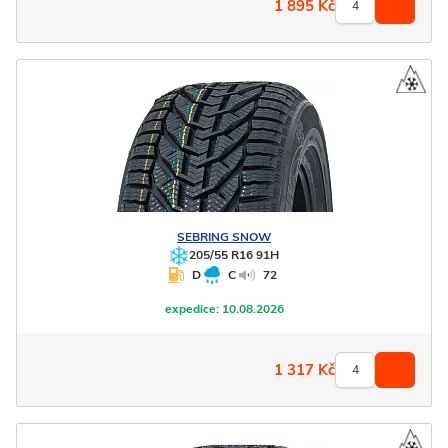
1 895
Kč
SEBRING
SNOW
205/55 R16 91H
D
C
72
expedice:
10.08.2026
1 317
Kč