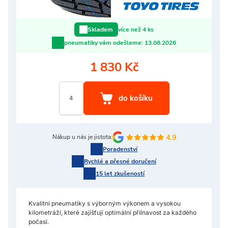
více než 4 ks
Skladem
pneumatiky vám odešleme:
13.08.2026
1 830 Kč
Nákup u nás je jistota:
Poradenství
Rychlé a přesné doručení
15 let zkušeností
Kvalitní pneumatiky s výborným výkonem a vysokou
kilometráží, které zajišťují optimální přilnavost za každého
počasí.