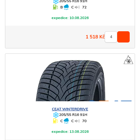
205/55 R16 91H
B
C
72
expedice:
10.08.2026
1 518
Kč
CEAT
WINTERDRIVE
205/55 R16 91H
C
C
70
expedice:
13.08.2026