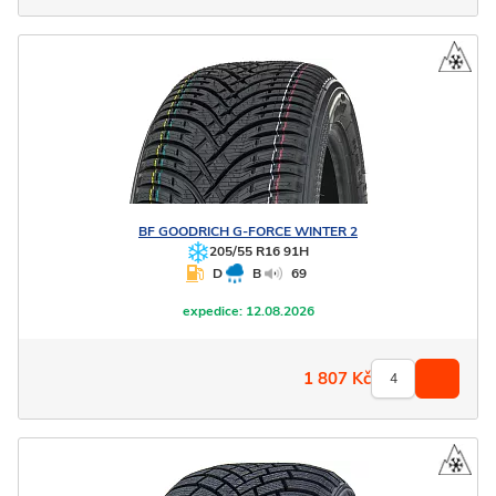
BF GOODRICH
G-FORCE WINTER 2
205/55 R16 91H
D
B
69
expedice:
12.08.2026
1 807
Kč