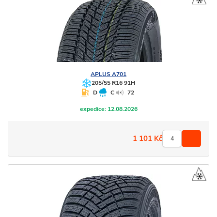
APLUS
A701
205/55 R16 91H
D
C
72
expedice:
12.08.2026
1 101
Kč