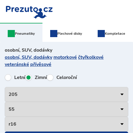
Pneumatiky
Plechové
disky
Kompletace
osobní, SUV, dodávky
osobní, SUV, dodávky
motorkové
čtyřkolkové
veteránské
přívěsové
Letní
Zimní
Celoroční