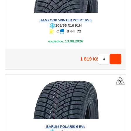
HANKOOK
WINTER I*CEPT RS3
205/55 R16 91H
C
B
72
expedice:
13.08.2026
1 819
Kč
BARUM
POLARIS 6 EVc