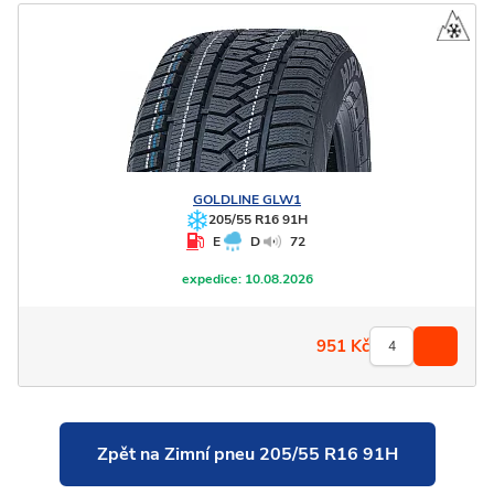
GOLDLINE
GLW1
205/55 R16 91H
E
D
72
expedice:
10.08.2026
951
Kč
Zpět na Zimní pneu 205/55 R16 91H