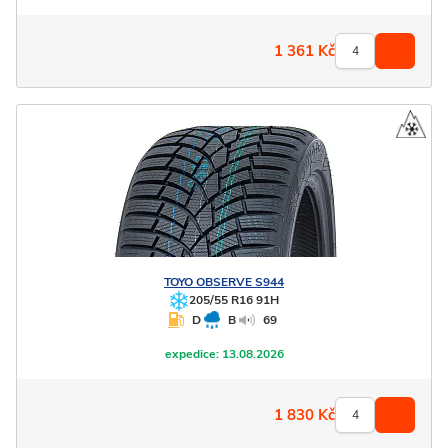
1 361
Kč
TOYO
OBSERVE S944
205/55 R16 91H
D
B
69
expedice:
13.08.2026
1 830
Kč