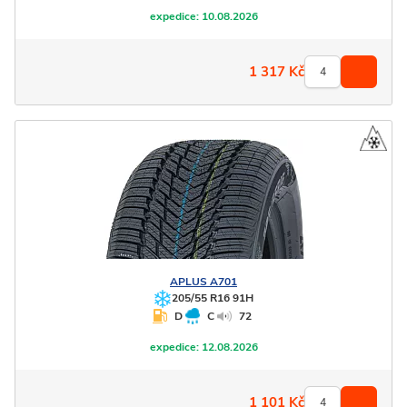
expedice:
10.08.2026
1 317
Kč
APLUS
A701
205/55 R16 91H
D
C
72
expedice:
12.08.2026
1 101
Kč