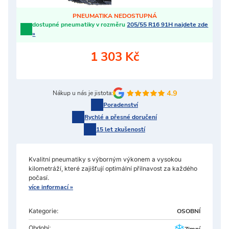
PNEUMATIKA NEDOSTUPNÁ
dostupné pneumatiky v rozměru
205/55 R16 91H najdete zde
»
1 303 Kč
Nákup u nás je jistota:
Poradenství
Rychlé a přesné doručení
15 let zkušeností
Kvalitní pneumatiky s výborným výkonem a vysokou
kilometráží, které zajišťují optimální přilnavost za každého
počasí.
více informací »
Kategorie:
OSOBNÍ
Období: