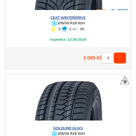
CEAT
WINTERDRIVE
205/55 R16 91H
C
C
70
expedice:
13.08.2026
1 089
Kč
GOLDLINE
GLW1
205/55 R16 91H