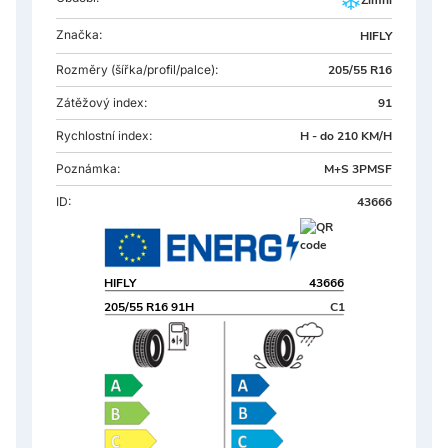
Zimní
Značka:
HIFLY
Rozměry
(šířka/profil/palce):
205/55 R16
Zátěžový index:
91
Rychlostní index:
H - do 210 KM/H
Poznámka:
M+S 3PMSF
ID:
43666
HIFLY
43666
205/55 R16 91H
C1