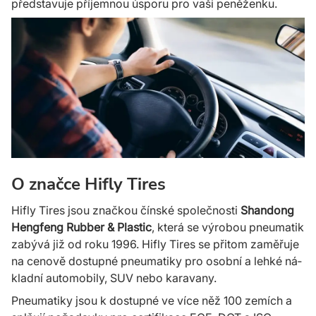
představuje příjemnou úsporu pro vaši peněženku.
O značce Hifly Tires
Hifly Tires jsou značkou čínské společnosti
Shan­dong
Heng­feng Rubber & Plastic
, která se výrobou pneu­matik
zabývá již od roku 1996. Hifly Tires se přitom zamě­řuje
na cenově dostupné pneu­matiky pro osobní a lehké ná­
kladní auto­mobily, SUV nebo karavany.
Pneumatiky jsou k dostupné ve více něž 100 zemích a