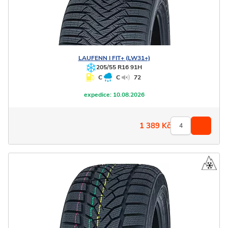
LAUFENN
I FIT+ (LW31+)
205/55 R16 91H
C
C
72
expedice:
10.08.2026
1 389
Kč