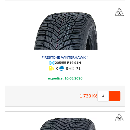
FIRESTONE
WINTERHAWK 4
205/55 R16 91H
C
B
71
expedice:
10.08.2026
1 730
Kč