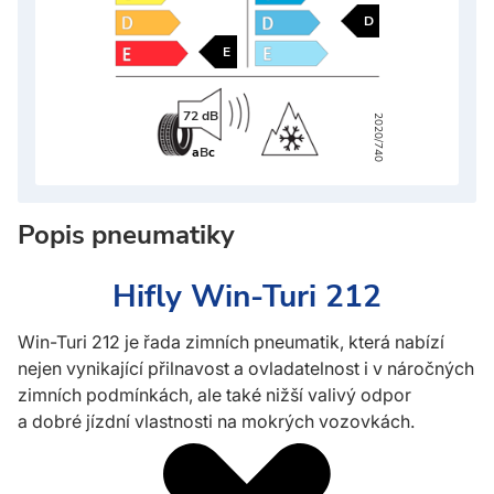
D
E
72 dB
2020/740
a
B
c
Popis pneumatiky
Hifly Win-Turi 212
Win-Turi 212 je řada zimních pneumatik, která nabízí
nejen vynikající přilnavost a ovladatelnost i v náročných
zimních podmínkách, ale také nižší valivý odpor
a dobré jízdní vlastnosti na mokrých vozovkách.