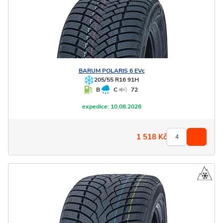
BARUM
POLARIS 6 EVc
205/55 R16 91H
B
C
72
expedice:
10.08.2026
1 518
Kč