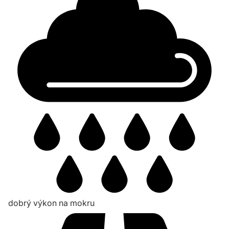
dobrý výkon na mokru