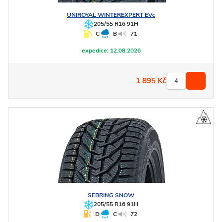
UNIROYAL
WINTEREXPERT EVc
205/55 R16 91H
C
B
71
expedice:
12.08.2026
1 895
Kč
SEBRING
SNOW
205/55 R16 91H
D
C
72