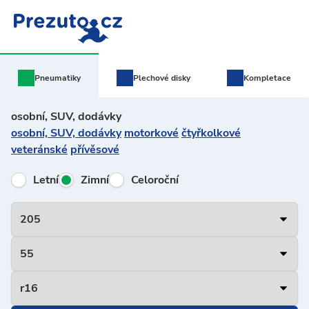
Pneumatiky
Plechové
disky
Kompletace
osobní, SUV, dodávky
osobní, SUV, dodávky
motorkové
čtyřkolkové
veteránské
přívěsové
Letní
Zimní
Celoroční