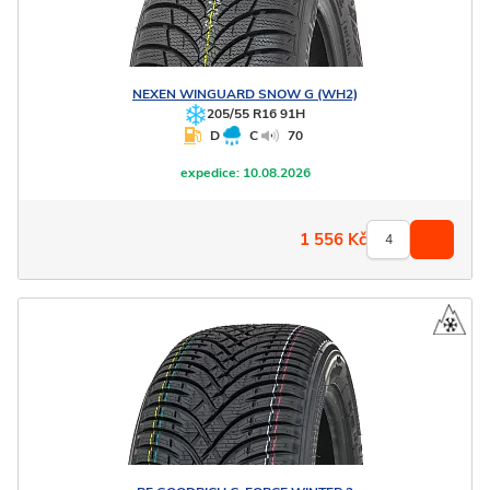
NEXEN
WINGUARD SNOW G (WH2)
205/55 R16 91H
D
C
70
expedice:
10.08.2026
1 556
Kč