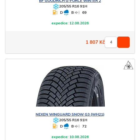
BF GOODRICH
G-FORCE WINTER 2
205/55 R16 91H
D
B
69
expedice:
12.08.2026
1 807
Kč
NEXEN
WINGUARD SNOW G3 (WH21)
205/55 R16 91H
D
B
72
expedice:
10.08.2026