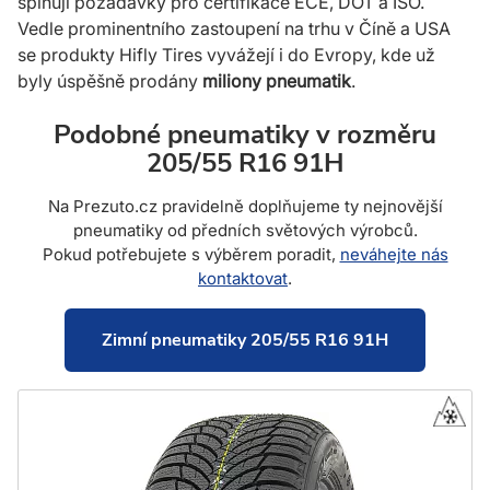
splňují požadavky pro certifikace ECE, DOT a ISO.
Vedle promi­nentního zastou­pení na trhu v Číně a USA
se produkty Hifly Tires vyvážejí i do Evropy, kde už
byly úspěšně prodány
miliony pneumatik
.
Podobné pneumatiky v rozměru
205/55 R16 91H
Na Prezuto.cz pravidelně doplňujeme ty nejnovější
pneumatiky od předních světových výrobců.
Pokud potřebujete s výběrem poradit,
neváhejte nás
kontaktovat
.
Zimní pneumatiky 205/55 R16 91H