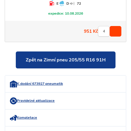
E
D
72
expedice:
10.08.2026
951
Kč
Zpět na Zimní pneu 205/55 R16 91H
K dodání 673927 pneumatik
Pravidelné aktualizace
Kompletace