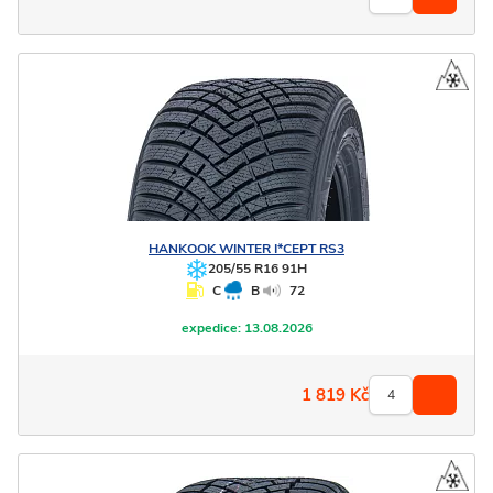
HANKOOK
WINTER I*CEPT RS3
205/55 R16 91H
C
B
72
expedice:
13.08.2026
1 819
Kč