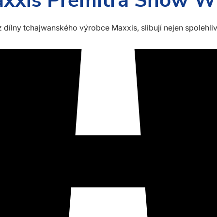
xxis Premitra Snow 
dílny tchajwanského výrobce Maxxis, slibují nejen spolehliv