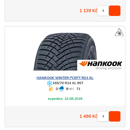
1 139
Kč
HANKOOK
WINTER I*CEPT RS3 XL
165/70 R14 XL 85T
D
B
71
expedice:
10.08.2026
1 496
Kč