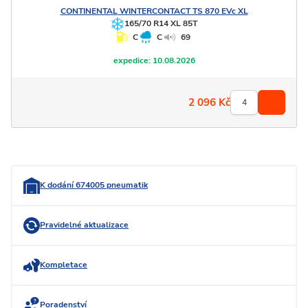
CONTINENTAL
WINTERCONTACT TS 870 EVc XL
165/70 R14 XL 85T
C
C
69
expedice:
10.08.2026
2 096
Kč
K dodání 674005 pneumatik
Pravidelné aktualizace
Kompletace
Poradenství