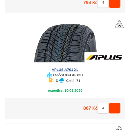
794
Kč
APLUS
A701 XL
165/70 R14 XL 85T
D
C
71
expedice:
10.08.2026
867
Kč