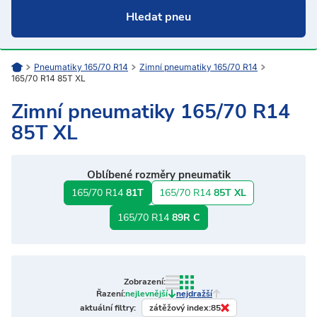
Pneumatiky 165/70 R14
Zimní pneumatiky 165/70 R14
165/70 R14 85T XL
Zimní pneumatiky 165/70 R14
85T XL
Oblíbené rozměry pneumatik
165/70 R14
81T
165/70 R14
85T XL
165/70 R14
89R C
Zobrazení:
Řazení:
nejlevnější
nejdražší
zátěžový index:
85
aktuální filtry: