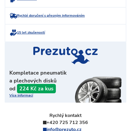
Rychlé doručení s přesným informováním
15 let zkušeností
Kompletace pneumatik
a plechových disků
od
224 Kč za kus
Více informací
Rychlý kontakt
+420 725 712 356
info@prezuto.cz