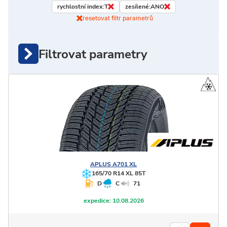
rychlostní index:
T
zesílené:
ANO
resetovat filtr parametrů
Filtrovat parametry
APLUS
A701 XL
165/70 R14 XL 85T
D
C
71
expedice:
10.08.2026