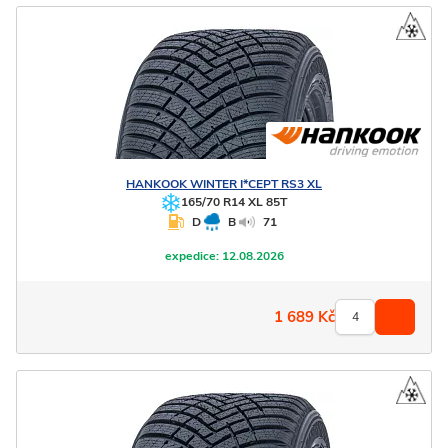
HANKOOK
WINTER I*CEPT RS3 XL
165/70 R14 XL 85T
D
B
71
expedice:
12.08.2026
1 689
Kč