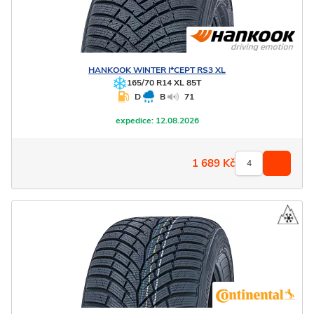
HANKOOK
WINTER I*CEPT RS3 XL
165/70 R14 XL 85T
D
B
71
expedice:
12.08.2026
1 689
Kč