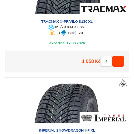
TRACMAX
X-PRIVILO S130 XL
165/70 R14 XL 85T
D
B
70
expedice:
12.08.2026
1 058
Kč
IMPERIAL
SNOWDRAGON HP XL