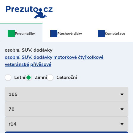
Pneumatiky
Plechové
disky
Kompletace
osobní, SUV, dodávky
osobní, SUV, dodávky
motorkové
čtyřkolkové
veteránské
přívěsové
Letní
Zimní
Celoroční