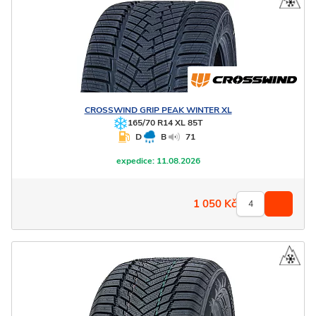
CROSSWIND
GRIP PEAK WINTER XL
165/70 R14 XL 85T
D
B
71
expedice:
11.08.2026
1 050
Kč