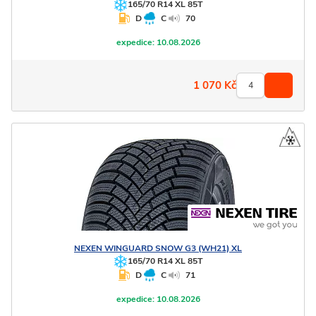
165/70 R14 XL 85T
D
C
70
expedice:
10.08.2026
1 070
Kč
NEXEN
WINGUARD SNOW G3 (WH21) XL
165/70 R14 XL 85T
D
C
71
expedice:
10.08.2026