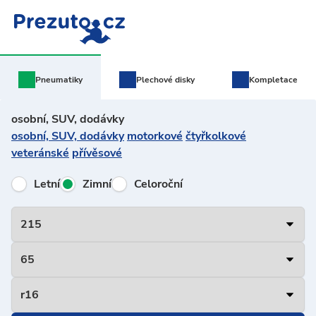
Pneumatiky
Plechové
disky
Kompletace
osobní, SUV, dodávky
osobní, SUV, dodávky
motorkové
čtyřkolkové
veteránské
přívěsové
Letní
Zimní
Celoroční