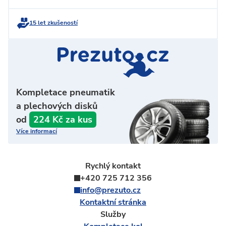
15 let zkušeností
Kompletace pneumatik
a plechových disků
od
224 Kč za kus
Více informací
Rychlý kontakt
+420 725 712 356
info@prezuto.cz
Kontaktní stránka
Služby