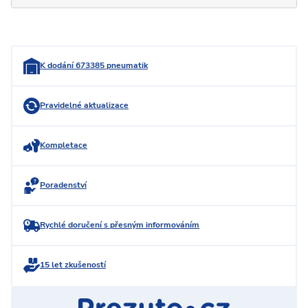
K dodání 673385 pneumatik
Pravidelné aktualizace
Kompletace
Poradenství
Rychlé doručení s přesným informováním
15 let zkušeností