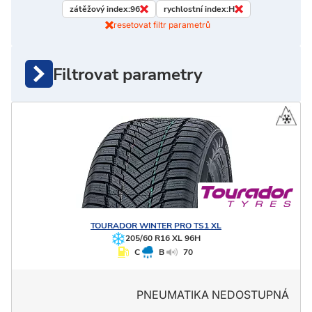
zátěžový index:
96
rychlostní index:
H
resetovat filtr parametrů
Filtrovat parametry
TOURADOR
WINTER PRO TS1 XL
205/60 R16 XL 96H
C
B
70
PNEUMATIKA NEDOSTUPNÁ