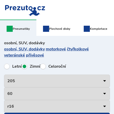
Pneumatiky
Plechové
disky
Kompletace
osobní, SUV, dodávky
osobní, SUV, dodávky
motorkové
čtyřkolkové
veteránské
přívěsové
Letní
Zimní
Celoroční