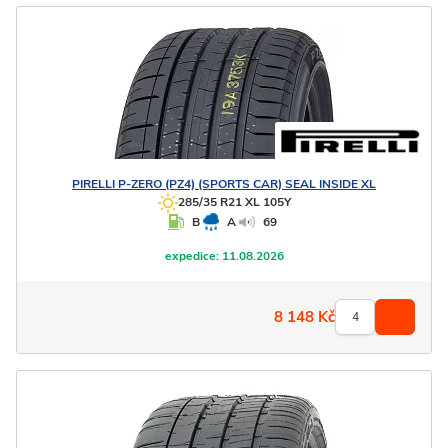
PIRELLI
P-ZERO (PZ4) (SPORTS CAR) SEAL INSIDE XL
285/35 R21 XL 105Y
B
A
69
expedice:
11.08.2026
8 148
Kč