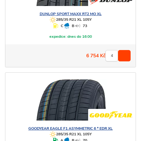
DUNLOP
SPORT MAXX RT2 MO XL
285/35 R21 XL 105Y
C
B
73
expedice:
dnes do 16:00
6 754
Kč
GOODYEAR
EAGLE F1 ASYMMETRIC 6 * EDR XL
285/35 R21 XL 105Y
A
B
70