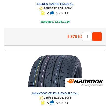
FALKEN
AZENIS FK520 XL
285/35 R21 XL 105Y
C
A
71
expedice:
12.08.2026
5 376
Kč
HANKOOK
VENTUS EVO SUV XL
285/35 R21 XL 105Y
C
A
71