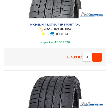
MICHELIN
PILOT SUPER SPORT * XL
285/35 R21 XL 105Y
C
B
73
expedice:
11.08.2026
8 499
Kč