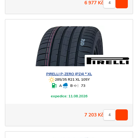
6 977
Kč
PIRELLI
P-ZERO (PZ4) * XL
285/35 R21 XL 105Y
A
B
73
expedice:
11.08.2026
7 203
Kč