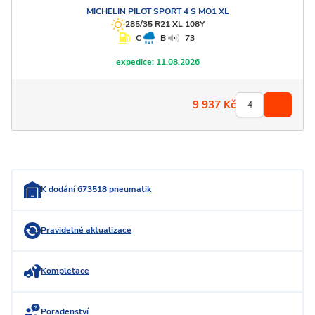
MICHELIN
PILOT SPORT 4 S MO1 XL
285/35 R21 XL 108Y
C
B
73
expedice:
11.08.2026
9 937
Kč
K dodání 673518 pneumatik
Pravidelné aktualizace
Kompletace
Poradenství