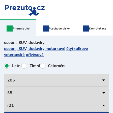
Pneumatiky
Plechové
disky
Kompletace
osobní, SUV, dodávky
osobní, SUV, dodávky
motorkové
čtyřkolkové
veteránské
přívěsové
Letní
Zimní
Celoroční