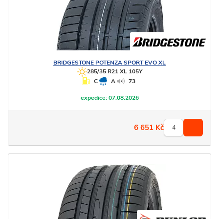
BRIDGESTONE
POTENZA SPORT EVO XL
285/35 R21 XL 105Y
C
A
73
expedice:
07.08.2026
6 651
Kč