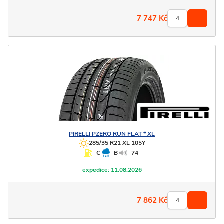
7 747
Kč
PIRELLI
PZERO RUN FLAT * XL
285/35 R21 XL 105Y
C
B
74
expedice:
11.08.2026
7 862
Kč