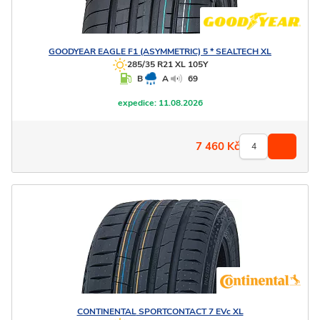
GOODYEAR
EAGLE F1 (ASYMMETRIC) 5 * SEALTECH XL
285/35 R21 XL 105Y
B
A
69
expedice:
11.08.2026
7 460
Kč
CONTINENTAL
SPORTCONTACT 7 EVc XL