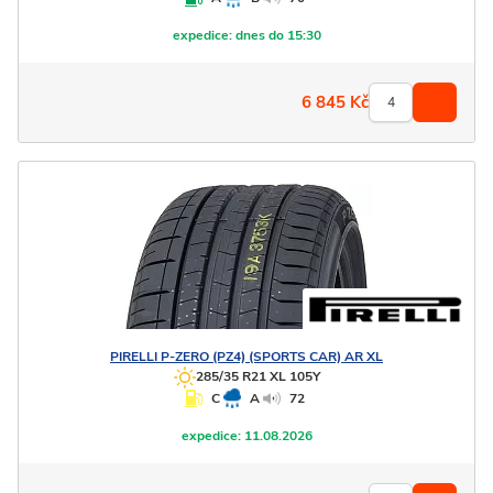
expedice:
dnes do 15:30
6 845
Kč
PIRELLI
P-ZERO (PZ4) (SPORTS CAR) AR XL
285/35 R21 XL 105Y
C
A
72
expedice:
11.08.2026