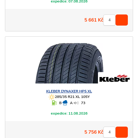
expedice:
07.08.2026
5 661
Kč
KLEBER
DYNAXER HP5 XL
285/35 R21 XL 105Y
B
A
73
expedice:
11.08.2026
5 756
Kč