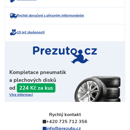
Rychlé doručení s přesným informováním
15 let zkušeností
Kompletace pneumatik
a plechových disků
od
224 Kč za kus
Více informací
Rychlý kontakt
+420 725 712 356
info@prezuto.cz