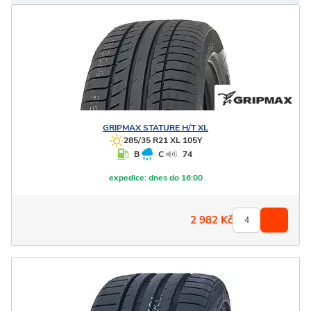
GRIPMAX
STATURE H/T XL
285/35 R21 XL 105Y
B
C
74
expedice:
dnes do 16:00
2 982
Kč