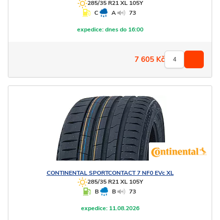
285/35 R21 XL 105Y
C
A
73
expedice:
dnes do 16:00
7 605
Kč
CONTINENTAL
SPORTCONTACT 7 NF0 EVc XL
285/35 R21 XL 105Y
B
B
73
expedice:
11.08.2026