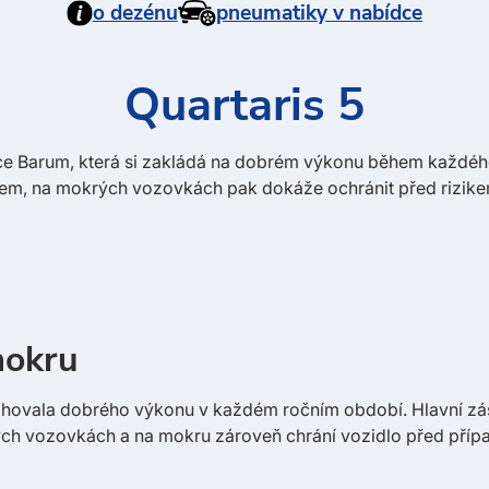
o dezénu
pneumatiky v nabídce
Quartaris 5
bce Barum, která si zakládá na dobrém výkonu během každéh
gem, na mokrých vozovkách pak dokáže ochránit před rizik
mokru
ahovala dobrého výkonu v každém ročním období. Hlavní zás
ných vozovkách a na mokru zároveň chrání vozidlo před př