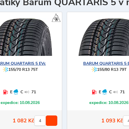
tiky Barum QUARTARIS 5 v 
ARUM
QUARTARIS 5 EVc
BARUM
QUARTARIS 5 
155/70 R13 75T
155/80 R13 79T
E
C
71
E
C
71
expedice:
10.08.2026
expedice:
10.08.2026
1 082
Kč
1 093
Kč