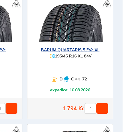
EVc
BARUM
QUARTARIS 5 EVc XL
195/45 R16 XL 84V
D
C
72
expedice:
10.08.2026
1 794
Kč