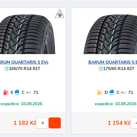
ARUM
QUARTARIS 5 EVc
BARUM
QUARTARIS 5 
165/70 R14 81T
175/65 R14 82T
E
C
71
D
C
71
expedice:
10.08.2026
expedice:
10.08.2026
1 182
Kč
1 154
Kč