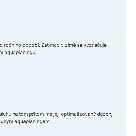
o ročního období. Zatímco v zimě se vyznačuje
em aquaplaningu.
luhu na tom přitom má její optimalizovaný dezén,
ípadným aquaplaningem.