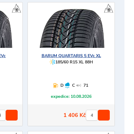
EVc
BARUM
QUARTARIS 5 EVc XL
185/60 R15 XL 88H
D
C
71
expedice:
10.08.2026
1 406
Kč