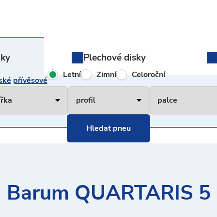
iky
Plechové
disky
Letní
Zimní
Celoroční
ské
přívěsové
Barum QUARTARIS 5