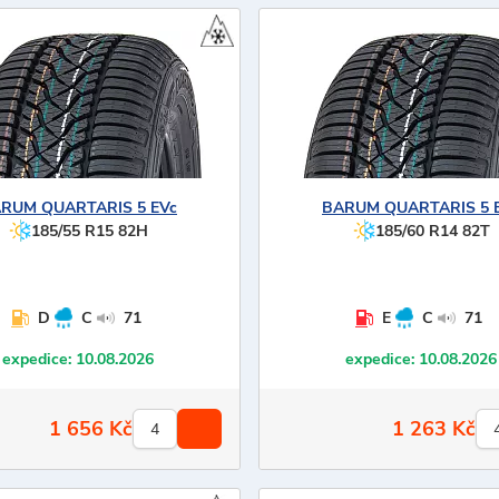
ARUM
QUARTARIS 5 EVc
BARUM
QUARTARIS 5 
185/55 R15 82H
185/60 R14 82T
D
C
71
E
C
71
expedice:
10.08.2026
expedice:
10.08.2026
1 656
Kč
1 263
Kč