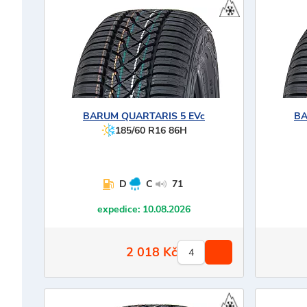
BARUM
QUARTARIS 5 EVc
B
185/60 R16 86H
D
C
71
expedice:
10.08.2026
2 018
Kč