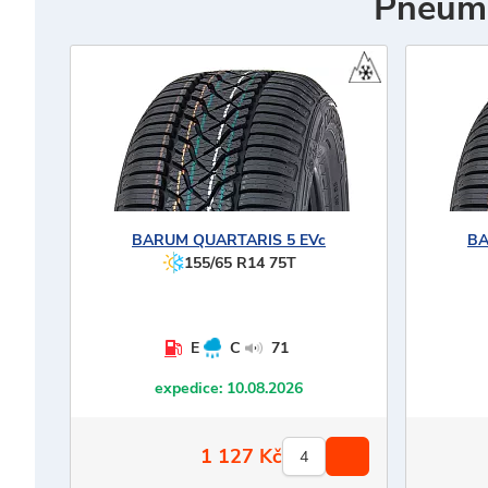
Pneuma
BARUM
QUARTARIS 5 EVc
B
155/65 R14 75T
E
C
71
expedice:
10.08.2026
1 127
Kč