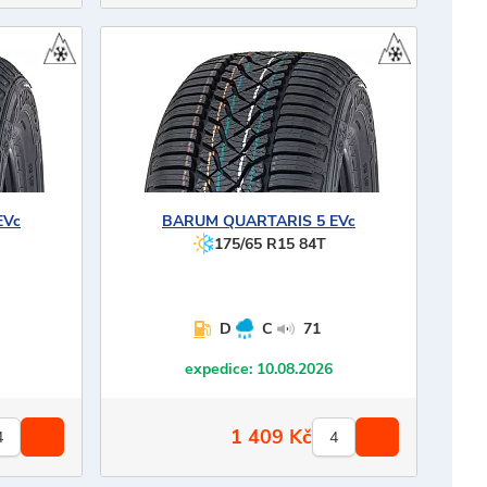
EVc
BARUM
QUARTARIS 5 EVc
175/65 R15 84T
D
C
71
expedice:
10.08.2026
1 409
Kč