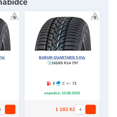
nabídce
EVc
BARUM
QUARTARIS 5 EVc
165/65 R14 79T
E
C
71
expedice:
10.08.2026
1 182
Kč