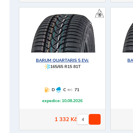
BARUM
QUARTARIS 5 EVc
B
165/65 R15 81T
D
C
71
expedice:
10.08.2026
1 332
Kč