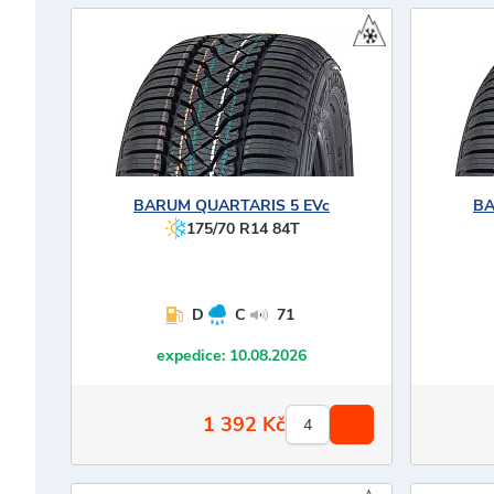
BARUM
QUARTARIS 5 EVc
B
175/70 R14 84T
D
C
71
expedice:
10.08.2026
1 392
Kč