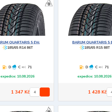
ARUM
QUARTARIS 5 EVc
BARUM
QUARTARIS 5 
185/65 R14 86T
185/65 R15 88T
D
C
71
D
C
71
expedice:
10.08.2026
expedice:
10.08.2026
1 347
Kč
1 428
Kč