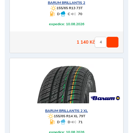
BARUM
BRILLANTIS 2
155/65 R13 73T
D
C
70
expedice:
10.08.2026
1 140
Kč
BARUM
BRILLANTIS 2 XL
155/65 R14 XL 79T
D
D
71
expedice:
10.08.2026