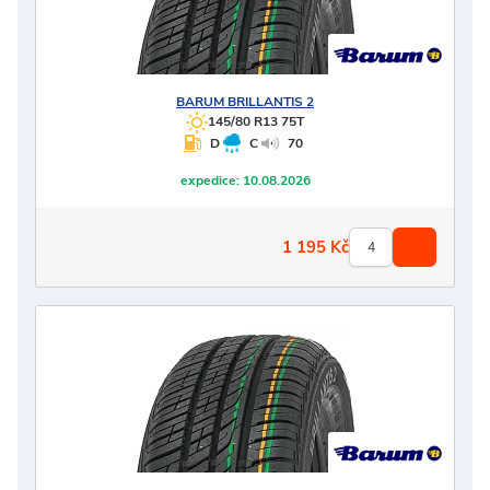
BARUM
BRILLANTIS 2
145/80 R13 75T
D
C
70
expedice:
10.08.2026
1 195
Kč