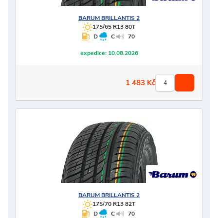
BARUM
BRILLANTIS 2
175/65 R13 80T
D
C
70
expedice:
10.08.2026
1 483
Kč
BARUM
BRILLANTIS 2
175/70 R13 82T
D
C
70