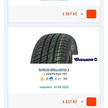
1 357
Kč
BARUM
BRILLANTIS 2
155/70 R13 75T
D
C
70
expedice:
10.08.2026
1 137
Kč