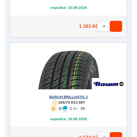
expedice:
10.08.2026
1 263
Kč
BARUM
BRILLANTIS 2
185/70 R13 86T
D
C
70
expedice:
10.08.2026