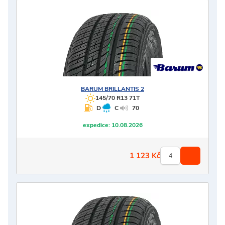
BARUM
BRILLANTIS 2
145/70 R13 71T
D
C
70
expedice:
10.08.2026
1 123
Kč