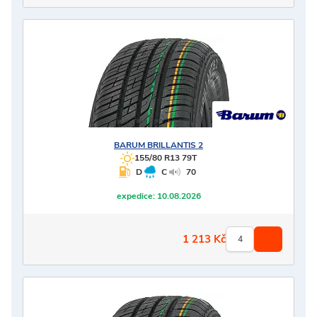
BARUM
BRILLANTIS 2
155/80 R13 79T
D
C
70
expedice:
10.08.2026
1 213
Kč