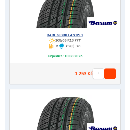
BARUM
BRILLANTIS 2
165/65 R13 77T
D
C
70
expedice:
10.08.2026
1 253
Kč