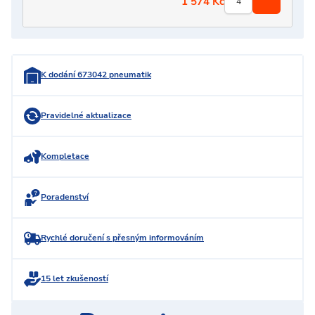
1 574
Kč
K dodání 673042 pneumatik
Pravidelné aktualizace
Kompletace
Poradenství
Rychlé doručení s přesným informováním
15 let zkušeností