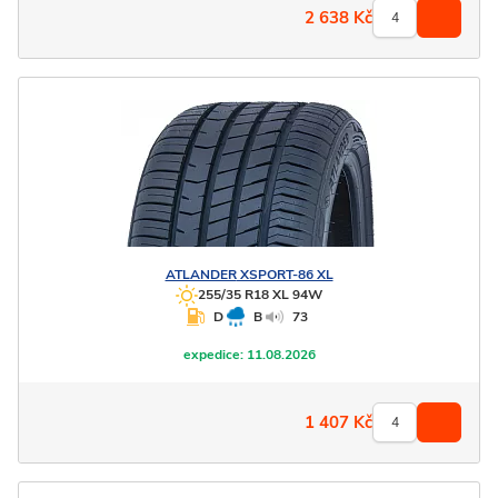
2 638
Kč
ATLANDER
XSPORT-86 XL
255/35 R18 XL 94W
D
B
73
expedice:
11.08.2026
1 407
Kč