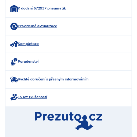
K dodání 672937 pneumatik
Pravidelné aktualizace
Kompletace
Poradenství
Rychlé doručení s přesným informováním
15 let zkušeností