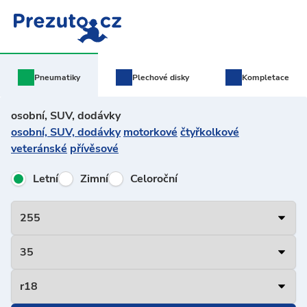
Pneumatiky
Plechové
disky
Kompletace
osobní, SUV, dodávky
osobní, SUV, dodávky
motorkové
čtyřkolkové
veteránské
přívěsové
Letní
Zimní
Celoroční