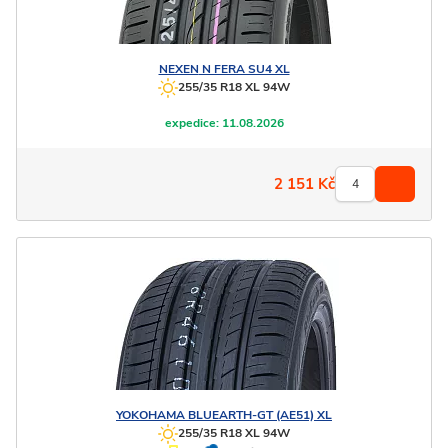
NEXEN
N FERA SU4 XL
255/35 R18 XL 94W
expedice:
11.08.2026
2 151
Kč
YOKOHAMA
BLUEARTH-GT (AE51) XL
255/35 R18 XL 94W