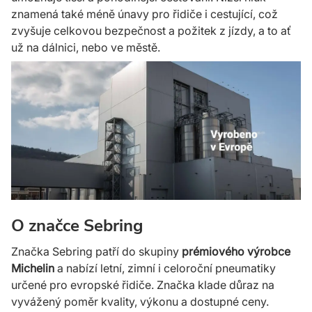
znamená také méně únavy pro řidiče i cestující, což
zvyšuje celkovou bezpečnost a požitek z jízdy, a to ať
už na dálnici, nebo ve městě.
O značce Sebring
Značka Sebring patří do skupiny
prémiového výrobce
Michelin
a na­bízí letní, zimní i celo­roční pneumatiky
určené pro evropské řidiče. Značka klade důraz na
vyvážený poměr kvality, výkonu a dos­tupné ceny.