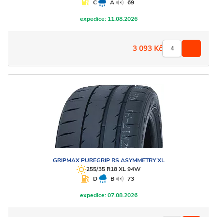
C
A
69
expedice:
11.08.2026
3 093
Kč
GRIPMAX
PUREGRIP RS ASYMMETRY XL
255/35 R18 XL 94W
D
B
73
expedice:
07.08.2026