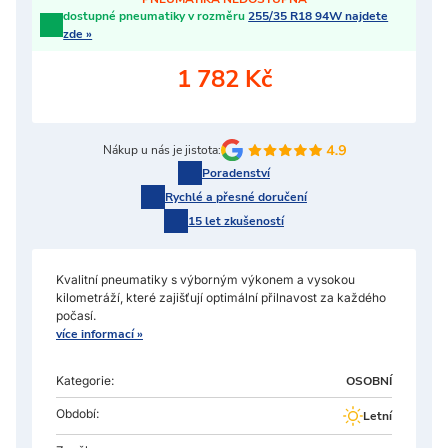
dostupné pneumatiky v rozměru
255/35 R18 94W najdete
zde »
1 782 Kč
Nákup u nás je jistota:
Poradenství
Rychlé a přesné doručení
15 let zkušeností
Kvalitní pneumatiky s výborným výkonem a vysokou
kilometráží, které zajišťují optimální přilnavost za každého
počasí.
více informací »
Kategorie:
OSOBNÍ
Období:
Letní