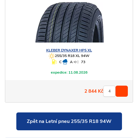
KLEBER
DYNAXER HP5 XL
255/35 R18 XL 94W
C
A
73
expedice:
11.08.2026
2 844
Kč
Zpět na Letní pneu 255/35 R18 94W