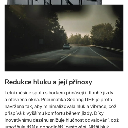
Redukce hluku a její přínosy
Letní měsíce spolu s horkem přinášejí i dlouhé jízdy
a otevřená okna. Pneumatika Sebring UHP je proto
navržena tak, aby minimalizovala hluk a vibrace, což
přispívá k vyššímu komfortu během jízdy. Díky
inovativnímu dezénu snižuje hlučnost odvalování, což
umožňuje tišší a pohodlnější cestování. Nižší hluk