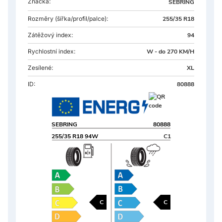
Značka:
SEBRING
Rozměry
(šířka/profil/palce):
255/35 R18
Zátěžový index:
94
Rychlostní index:
W - do 270 KM/H
Zesílené:
XL
ID:
80888
SEBRING
80888
255/35 R18 94W
C1
C
C