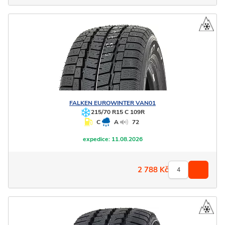
FALKEN
EUROWINTER VAN01
215/70 R15 C 109R
C
A
72
expedice:
11.08.2026
2 788
Kč