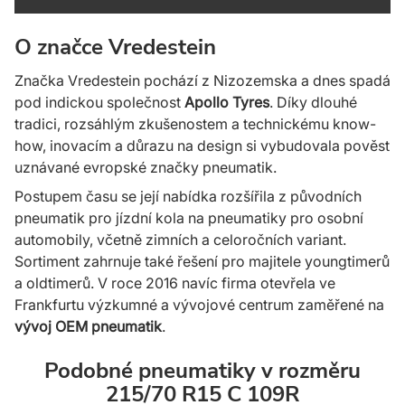
O značce Vredestein
Značka Vredestein pochází z Ni­zozemska a dnes spadá
pod indickou společnost
Apollo Tyres
. Díky dlouhé
tradici, rozsáhlým zkušenostem a tech­nickému know-
how, inovacím a dů­razu na design si vybudovala pověst
uznávané evropské značky pneumatik.
Postupem času se její nabídka rozšířila z pů­vodních
pneumatik pro jízdní kola na pneumatiky pro osobní
automobily, včetně zimních a celoročních variant.
Sortiment zahrnuje také řešení pro majitele youngtimerů
a old­timerů. V ro­ce 2016 navíc firma otevřela ve
Frankfurtu výzkumné a vý­vojové centrum zaměřené na
vývoj OEM pneumatik
.
Podobné pneumatiky v rozměru
215/70 R15 C 109R