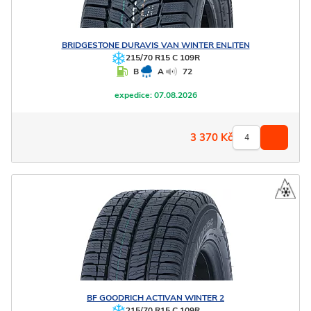
BRIDGESTONE
DURAVIS VAN WINTER ENLITEN
215/70 R15 C 109R
B
A
72
expedice:
07.08.2026
3 370
Kč
BF GOODRICH
ACTIVAN WINTER 2
215/70 R15 C 109R