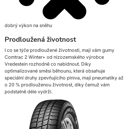
dobrý výkon na sněhu
Prodloužená životnost
I co se týče prodloužené životnosti, mají vám gumy
Comtrac 2 Winter+ od nizozemského výrobce
Vredestein rozhodně co nabídnout. Díky
optimalizované směsi běhounu, která obsahuje
speciální druhy zpevňujícího plniva, mají pneumatiky až
o 20 % prodlouženou životnost, díky čemuž vám
podstatně déle vydrží.