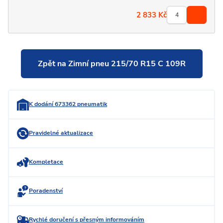
2 833
Kč
Zpět na Zimní pneu 215/70 R15 C 109R
K dodání 673362 pneumatik
Pravidelné aktualizace
Kompletace
Poradenství
Rychlé doručení s přesným informováním