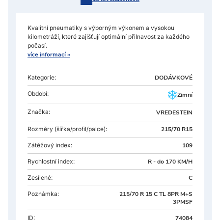
Kvalitní pneumatiky s výborným výkonem a vysokou
kilometráží, které zajišťují optimální přilnavost za každého
počasí.
více informací »
Kategorie:
DODÁVKOVÉ
Období:
Zimní
Značka:
VREDESTEIN
Rozměry
(šířka/profil/palce):
215/70 R15
Zátěžový index:
109
Rychlostní index:
R - do 170 KM/H
Zesílené:
C
Poznámka:
215/70 R 15 C TL 8PR M+S
3PMSF
ID:
74084