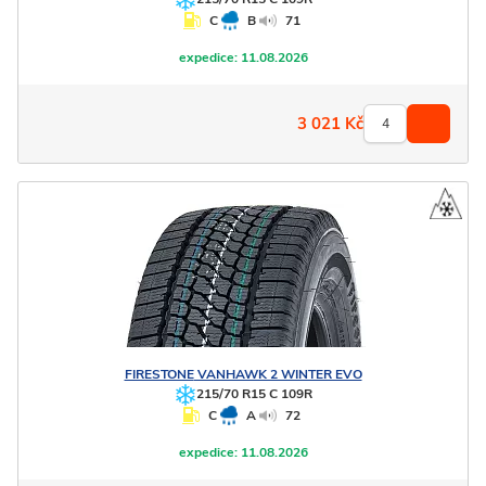
C
B
71
expedice:
11.08.2026
3 021
Kč
FIRESTONE
VANHAWK 2 WINTER EVO
215/70 R15 C 109R
C
A
72
expedice:
11.08.2026