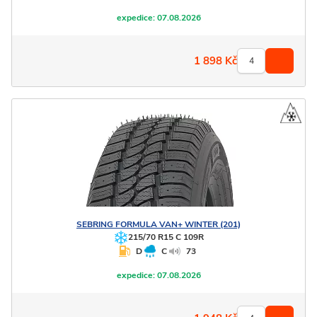
expedice:
07.08.2026
1 898
Kč
SEBRING
FORMULA VAN+ WINTER (201)
215/70 R15 C 109R
D
C
73
expedice:
07.08.2026