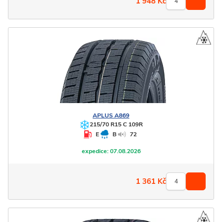
1 948
Kč
APLUS
A869
215/70 R15 C 109R
E
B
72
expedice:
07.08.2026
1 361
Kč