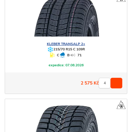
KLEBER
TRANSALP 2+
215/70 R15 C 109R
C
B
71
expedice:
07.08.2026
2 575
Kč