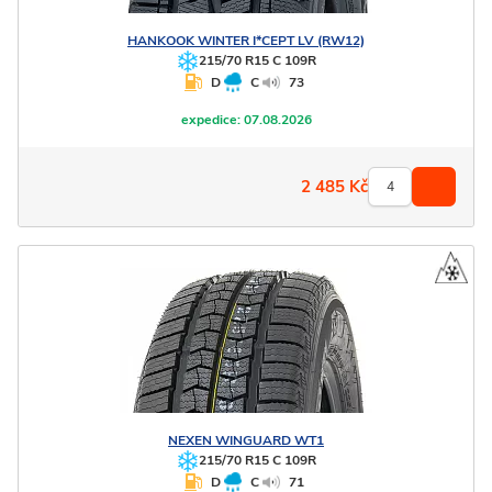
HANKOOK
WINTER I*CEPT LV (RW12)
215/70 R15 C 109R
D
C
73
expedice:
07.08.2026
2 485
Kč
NEXEN
WINGUARD WT1
215/70 R15 C 109R
D
C
71