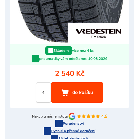
více než 4 ks
Skladem
pneumatiky vám odešleme:
10.08.2026
2 540 Kč
Nákup u nás je jistota:
Poradenství
Rychlé a přesné doručení
15 let zkušeností