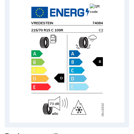
VREDESTEIN
74084
215/70 R15 C 109R
C2
B
D
73 dB
2020/740
a
B
c