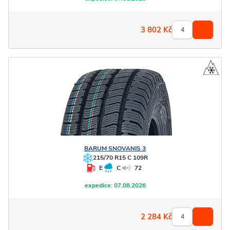
3 802
Kč
BARUM
SNOVANIS 3
215/70 R15 C 109R
E
C
72
expedice:
07.08.2026
2 284
Kč