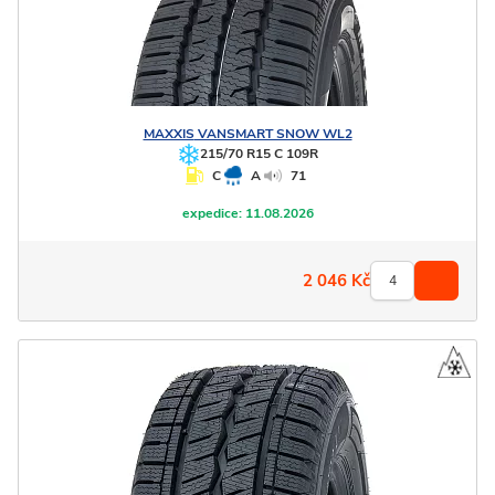
MAXXIS
VANSMART SNOW WL2
215/70 R15 C 109R
C
A
71
expedice:
11.08.2026
2 046
Kč