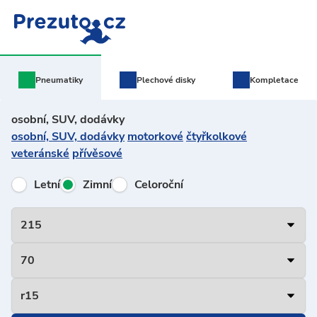
Pneumatiky
Plechové
disky
Kompletace
osobní, SUV, dodávky
osobní, SUV, dodávky
motorkové
čtyřkolkové
veteránské
přívěsové
Letní
Zimní
Celoroční