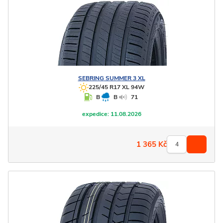
SEBRING
SUMMER 3 XL
225/45 R17 XL 94W
B
B
71
expedice:
11.08.2026
1 365
Kč