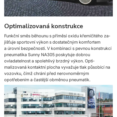
Optimalizovaná konstrukce
Funkční směs běhounu s pří­měsí oxidu křemičitého za­
jišťuje sportovní výkon s dos­tatečným komfortem
a úrov­ní bezpečnosti. V kom­binaci s pev­nou kon­strukcí
pneumatika Sunny NA305 poskytuje dobrou
ovladatelnost a spo­lehlivý brzdný výkon. Opti­
malizovaná kontaktní plocha vyvažuje tlak působící na
vozovku, čímž chrání před nerov­noměrným
opotřebením a čas­tější obměnou pneu­matik.