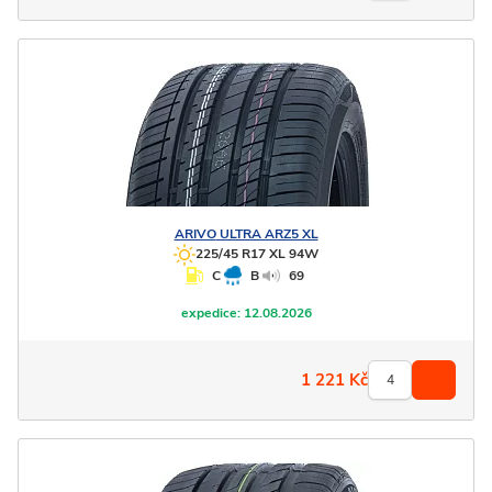
ARIVO
ULTRA ARZ5 XL
225/45 R17 XL 94W
C
B
69
expedice:
12.08.2026
1 221
Kč