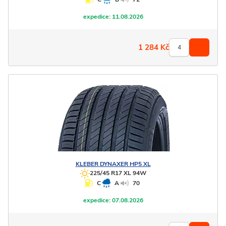
expedice:
11.08.2026
1 284
Kč
KLEBER
DYNAXER HP5 XL
225/45 R17 XL 94W
C
A
70
expedice:
07.08.2026