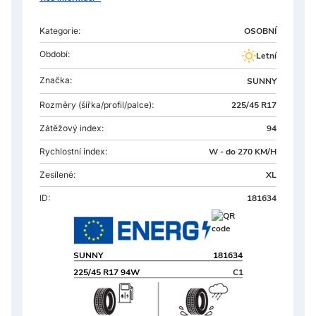
Kategorie:
OSOBNÍ
Období:
Letní
Značka:
SUNNY
Rozměry
(šířka/profil/palce):
225/45 R17
Zátěžový index:
94
Rychlostní index:
W - do 270 KM/H
Zesílené:
XL
ID:
181634
SUNNY
181634
225/45 R17 94W
C1