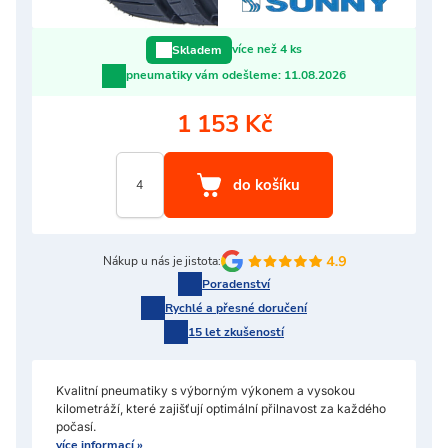
více než 4 ks
Skladem
pneumatiky vám odešleme:
11.08.2026
1 153 Kč
Nákup u nás je jistota:
Poradenství
Rychlé a přesné doručení
15 let zkušeností
Kvalitní pneumatiky s výborným výkonem a vysokou
kilometráží, které zajišťují optimální přilnavost za každého
počasí.
více informací »