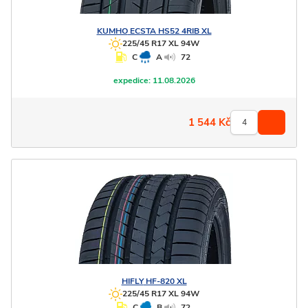
KUMHO
ECSTA HS52 4RIB XL
225/45 R17 XL 94W
C
A
72
expedice:
11.08.2026
1 544
Kč
HIFLY
HF-820 XL
225/45 R17 XL 94W
C
B
72