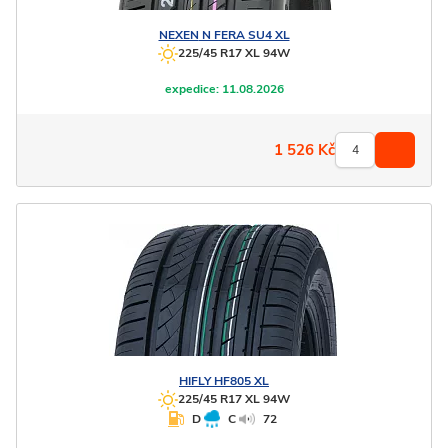
NEXEN
N FERA SU4 XL
225/45 R17 XL 94W
expedice:
11.08.2026
1 526
Kč
HIFLY
HF805 XL
225/45 R17 XL 94W
D
C
72