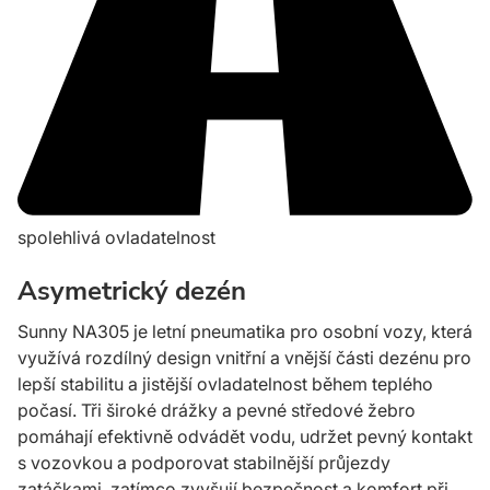
spolehlivá ovladatelnost
Asymetrický dezén
Sunny NA305 je letní pneumatika pro osobní vozy, která
využívá rozdílný design vnitřní a vněj­ší části dezénu pro
lepší stabilitu a jis­tější ovla­datelnost bě­hem teplého
počasí. Tři široké dráž­ky a pev­né stře­dové žebro
pomáhají efektivně odvádět vodu, udržet pevný kontakt
s vo­zovkou a pod­porovat sta­bilnější průjezdy
zatáčkami, zatímco zvyšují bez­pečnost a kom­fort při