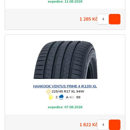
expedice:
11.08.2026
1 285
Kč
HANKOOK
VENTUS PRIME 4 (K135) XL
225/45 R17 XL 94W
C
A
69
expedice:
07.08.2026
1 822
Kč