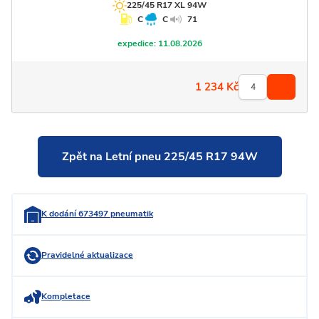
225/45 R17 XL 94W
C
C
71
expedice:
11.08.2026
1 234
Kč
Zpět na Letní pneu 225/45 R17 94W
K dodání 673497 pneumatik
Pravidelné aktualizace
Kompletace