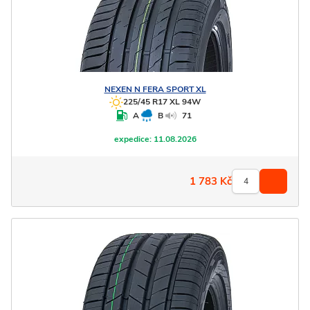
NEXEN
N FERA SPORT XL
225/45 R17 XL 94W
A
B
71
expedice:
11.08.2026
1 783
Kč