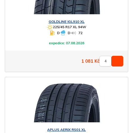
GOLDLINE
IGL910 XL
225/45 R17 XL 94W
D
D
72
expedice:
07.08.2026
1 081
Kč
APLUS
AERIX RS01 XL