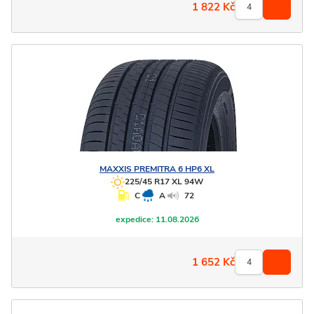
1 822
Kč
MAXXIS
PREMITRA 6 HP6 XL
225/45 R17 XL 94W
C
A
72
expedice:
11.08.2026
1 652
Kč