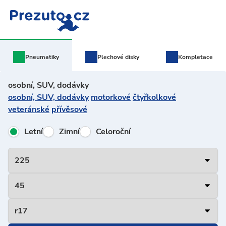
Pneumatiky
Plechové
disky
Kompletace
osobní, SUV, dodávky
osobní, SUV, dodávky
motorkové
čtyřkolkové
veteránské
přívěsové
Letní
Zimní
Celoroční