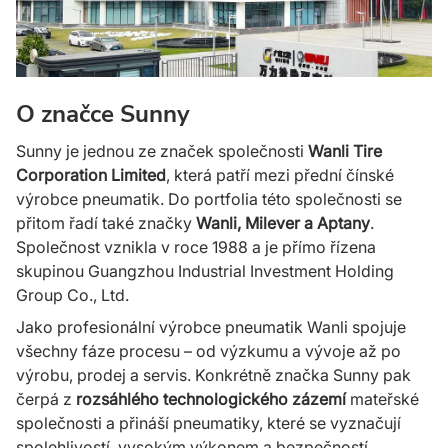
O značce Sunny
Sunny je jednou ze značek společnosti
Wanli Tire
Corporation Limited
, která patří mezi přední čínské
výrobce pneumatik. Do portfolia této společnosti se
přitom řadí také značky
Wanli, Milever a Aptany
.
Společnost vznikla v roce 1988 a je přímo řízena
skupinou Guangzhou Industrial Investment Holding
Group Co., Ltd.
Jako profesionální výrobce pneumatik Wanli spojuje
všechny fáze procesu – od výzkumu a vývoje až po
výrobu, prodej a servis. Konkrétně značka Sunny pak
čerpá z
rozsáhlého technologického zázemí
mateřské
společnosti a přináší pneumatiky, které se vyznačují
spolehlivostí, vysokým výkonem a bezpečností