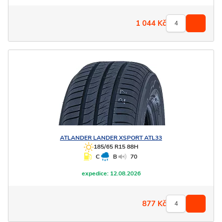
1 044
Kč
ATLANDER
LANDER XSPORT ATL33
185/65 R15 88H
C
B
70
expedice:
12.08.2026
877
Kč