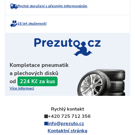
Rychlé doručení s přesným informováním
15 let zkušeností
Kompletace pneumatik
a plechových disků
od
224 Kč za kus
Více informací
Rychlý kontakt
+420 725 712 356
info@prezuto.cz
Kontaktní stránka