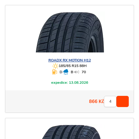
ROADX
RX MOTION H12
185/65 R15 88H
D
B
70
expedice:
13.08.2026
866
Kč