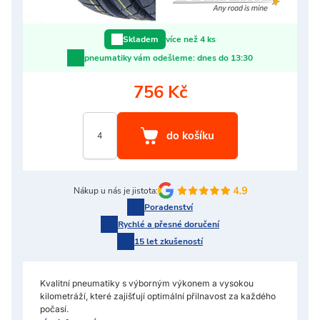
více než 4 ks
Skladem
pneumatiky vám odešleme:
dnes do 13:30
756 Kč
Nákup u nás je jistota:
Poradenství
Rychlé a přesné doručení
15 let zkušeností
Kvalitní pneumatiky s výborným výkonem a vysokou
kilometráží, které zajišťují optimální přilnavost za každého
počasí.