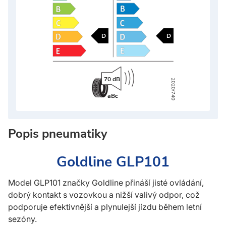
D
D
70 dB
2020/740
a
B
c
Popis pneumatiky
Goldline GLP101
Model GLP101 značky Goldline přináší jisté ovládání,
dobrý kontakt s vozovkou a nižší valivý odpor, což
podporuje efektivnější a plynulejší jízdu během letní
sezóny.