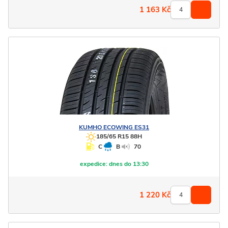
1 163
Kč
KUMHO
ECOWING ES31
185/65 R15 88H
C
B
70
expedice:
dnes do 13:30
1 220
Kč