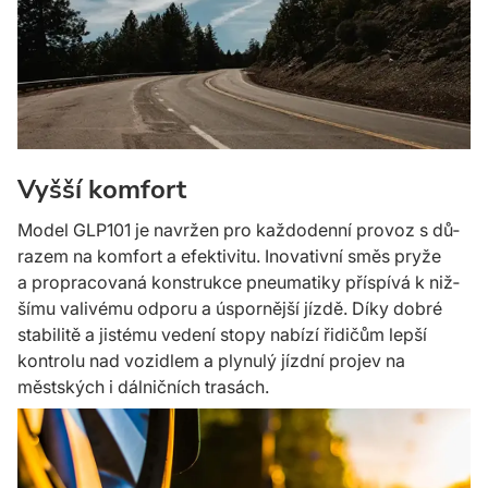
Vyšší komfort
Model GLP101 je navržen pro každodenní provoz s dů­
razem na komfort a efek­tivitu. Inovativní směs pryže
a pro­pracovaná konstrukce pneumatiky příspívá k niž­
šímu valivému odporu a ús­pornější jíz­dě. Díky dobré
stabilitě a jis­tému vedení stopy nabízí řidičům lepší
kontrolu nad vozidlem a ply­nulý jízd­ní projev na
městských i dál­ničních trasách.