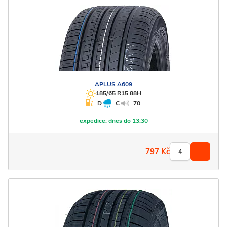
APLUS
A609
185/65 R15 88H
D
C
70
expedice:
dnes do 13:30
797
Kč