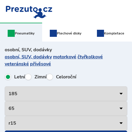
Pneumatiky
Plechové
disky
Kompletace
osobní, SUV, dodávky
osobní, SUV, dodávky
motorkové
čtyřkolkové
veteránské
přívěsové
Letní
Zimní
Celoroční