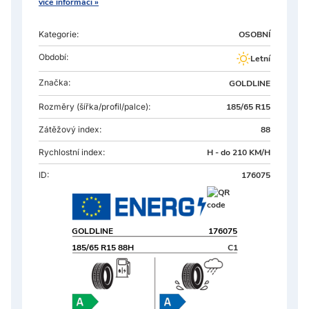
více informací »
Kategorie:
OSOBNÍ
Období:
Letní
Značka:
GOLDLINE
Rozměry
(šířka/profil/palce):
185/65 R15
Zátěžový index:
88
Rychlostní index:
H - do 210 KM/H
ID:
176075
GOLDLINE
176075
185/65 R15 88H
C1