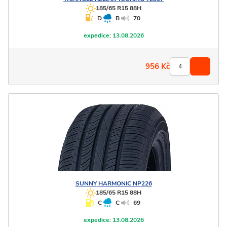
185/65 R15 88H
D
B
70
expedice:
13.08.2026
956
Kč
SUNNY
HARMONIC NP226
185/65 R15 88H
C
C
69
expedice:
13.08.2026