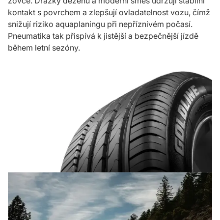
zovce. Drážky dezénu a mo­derní směs udržují stabilní
kontakt s po­vrchem a zlep­šují ovladatelnost vozu, čímž
snižují riziko aquaplaningu při nepříznivém počasí.
Pneumatika tak přispívá k jis­tější a bez­pečněj­ší jízdě
během letní sezóny.