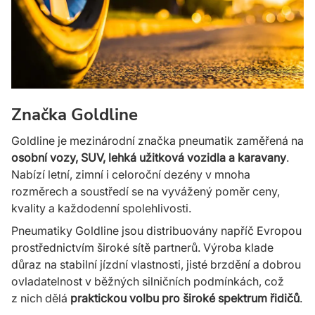
Značka Goldline
Goldline je mezinárodní značka pneumatik zaměřená na
osobní vozy, SUV, lehká užitková vozidla a karavany
.
Na­bízí letní, zimní i celoroční dezény v mnoha
rozměrech a soustředí se na vyvážený poměr ceny,
kvality a kaž­dodenní spolehlivosti.
Pneumatiky Goldline jsou distribuovány napříč Evropou
prostřednictvím široké sítě partnerů. Výroba klade
důraz na stabilní jízdní vlastnosti, jisté brzdění a dobrou
ovladatelnost v běžných silničních podmínkách, což
z nich dělá
praktickou volbu pro široké spektrum řidičů
.