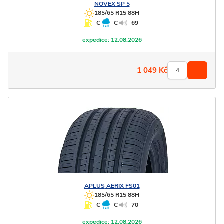
NOVEX
SP 5
185/65 R15 88H
C
C
69
expedice:
12.08.2026
1 049
Kč
APLUS
AERIX FS01
185/65 R15 88H
C
C
70
expedice:
12.08.2026