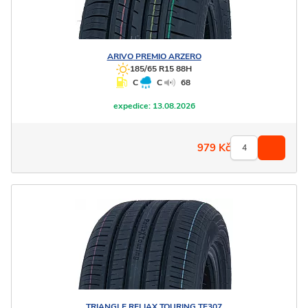
ARIVO
PREMIO ARZERO
185/65 R15 88H
C
C
68
expedice:
13.08.2026
979
Kč
TRIANGLE
RELIAX TOURING TE307