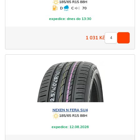
185/65 R15 88H
D
C
70
expedice:
dnes do 13:30
1 031
Kč
NEXEN
N FERA SU4
185/65 R15 88H
expedice:
12.08.2026