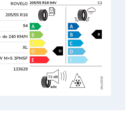
205/55 R16 94V
C1
ROVELO
205/55 R16
94
B
- do 240 KM/H
XL
D
W M+S 3PMSF
133629
72 dB
2020/740
a
B
c