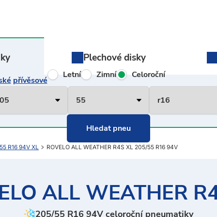
iky
Plechové
disky
Letní
Zimní
Celoroční
ské
přívěsové
55 R16 94V XL
ROVELO ALL WEATHER R4S XL 205/55 R16 94V
ELO ALL WEATHER R4
205/55 R16 94V celoroční pneumatiky