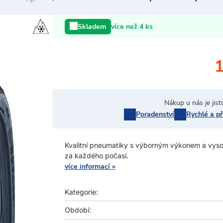
Skladem
více než 4 ks
1
Nákup u nás je jist
Poradenství
Rychlé a p
Kvalitní pneumatiky s výborným výkonem a vysokou
za každého počasí.
více informací »
Kategorie:
Období: