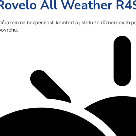
Rovelo All Weather R4
důrazem na bezpečnost, komfort a jistotu za různorodých po
povrchu.