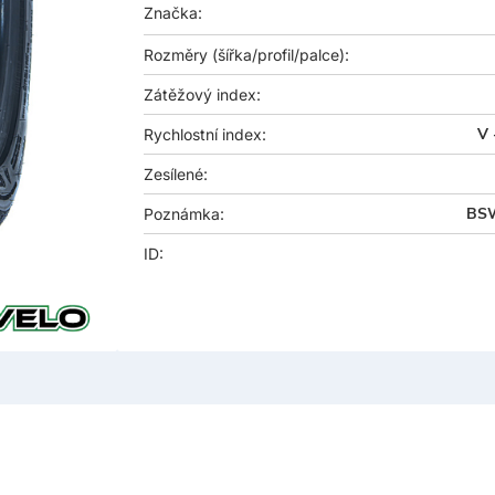
Značka:
Rozměry
(šířka/profil/palce):
Zátěžový index:
V 
Rychlostní index:
Zesílené:
BS
Poznámka:
ID: