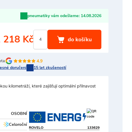
pneumatiky vám odešleme:
14.08.2026
 218 Kč
ota:
řesné doručení
15 let zkušeností
 kilometráží, které zajišťují optimální přilnavost
OSOBNÍ
Celoroční
ROVELO
133629