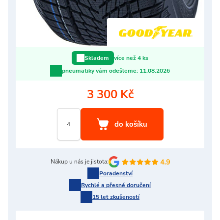
více než 4 ks
Skladem
pneumatiky vám odešleme:
11.08.2026
3 300 Kč
Nákup u nás je jistota:
Poradenství
Rychlé a přesné doručení
15 let zkušeností