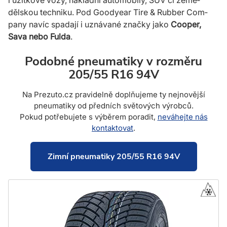
i užitkové vozy, nákladní auto­mobily, SUV či země­
dělskou techniku. Pod Good­year Tire & Rubber Com­
pany navíc spadají i uzná­vané značky jako
Cooper,
Sava nebo Fulda
.
Podobné pneumatiky v rozměru
205/55 R16 94V
Na Prezuto.cz pravidelně doplňujeme ty nejnovější
pneumatiky od předních světových výrobců.
Pokud potřebujete s výběrem poradit,
neváhejte nás
kontaktovat
.
Zimní pneumatiky 205/55 R16 94V