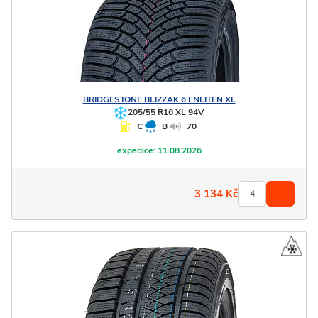
BRIDGESTONE
BLIZZAK 6 ENLITEN XL
205/55 R16 XL 94V
C
B
70
expedice:
11.08.2026
3 134
Kč