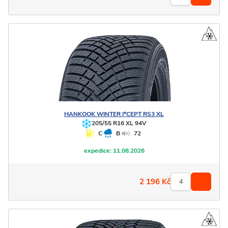
HANKOOK
WINTER I*CEPT RS3 XL
205/55 R16 XL 94V
C
B
72
expedice:
11.08.2026
2 196
Kč