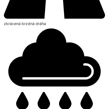
zkrácená brzdná dráha