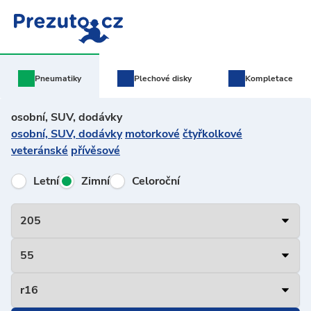
Pneumatiky
Plechové
disky
Kompletace
osobní, SUV, dodávky
osobní, SUV, dodávky
motorkové
čtyřkolkové
veteránské
přívěsové
Letní
Zimní
Celoroční