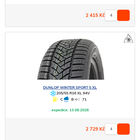
2 415
Kč
DUNLOP
WINTER SPORT 5 XL
205/55 R16 XL 94V
C
B
71
expedice:
13.08.2026
2 729
Kč