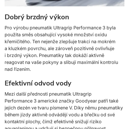
Dobrý brzdný výkon
Pro výrobu pneumatik Ultragrip Performance 3 byla
použita směs obsahující vysoké množství oxidu
křemičitého. Ten nejenže zlepšuje trakci na mokrém
a kluzkém povrchu, ale zároveň pozitivně ovlivňuje
i brzdný výkon. Pneumatiky tak dokáží aktivně
reagovat na vaše pokyny a slibují maximální kontrolu
nad řízením.
Efektivní odvod vody
Mezi další přednosti pneumatik Ultragrip
Performance 3 americké značky Goodyear patří také
jejich dezén ve tvaru písmene V. Díky němu pneumatiky
během jízdy aktivně odvádějí vodu a břečku od své
kontaktní plochy, čímž efektivně snižují riziko
aquaplaningu a udržují si bezpečnou přilnavost