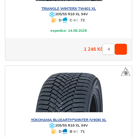
TRIANGLE
WINTERX TW401 XL
205/55 R16 XL 94V
D
C
72
expedice:
14.08.2026
1 246
Kč
YOKOHAMA
BLUEARTH*WINTER (V906) XL
205/55 R16 XL 94V
D
B
71