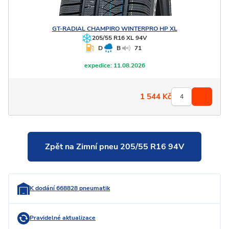
GT-RADIAL
CHAMPIRO WINTERPRO HP XL
205/55 R16 XL 94V
D
B
71
expedice:
11.08.2026
1 544
Kč
Zpět na Zimní pneu 205/55 R16 94V
K dodání 668828 pneumatik
Pravidelné aktualizace