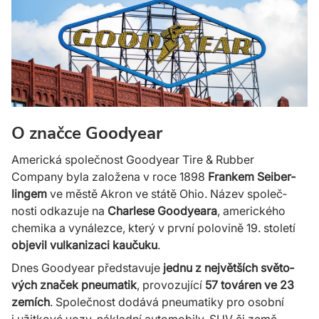
O značce Goodyear
Americká společnost Goodyear Tire & Rubber
Company byla založena v roce 1898
Frankem Seiber­
lingem
ve městě Akron ve státě Ohio. Název společ­
nosti odka­zuje na
Charlese Good­yeara
, amerického
chemika a vyná­lezce, který v první polovině 19. století
objevil vulka­nizaci kaučuku
.
Dnes Goodyear představuje
jednu z nej­větších světo­
vých značek pneu­matik
, provozu­jící
57 továren ve 23
zemích
. Společ­nost dodává pneu­matiky pro osobní