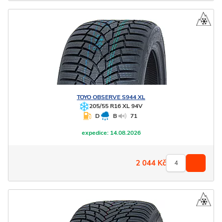
TOYO
OBSERVE S944 XL
205/55 R16 XL 94V
D
B
71
expedice:
14.08.2026
2 044
Kč