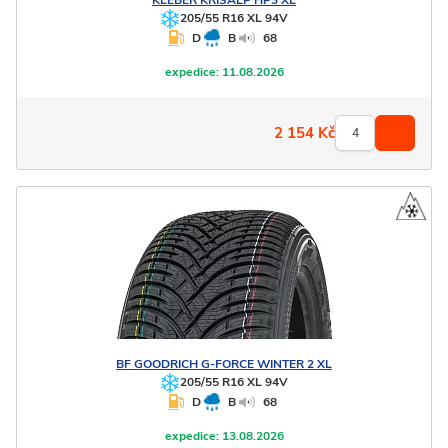
KLEBER
KRISALP HP3 XL
205/55 R16 XL 94V
D
B
68
expedice:
11.08.2026
2 154
Kč
BF GOODRICH
G-FORCE WINTER 2 XL
205/55 R16 XL 94V
D
B
68
expedice:
13.08.2026