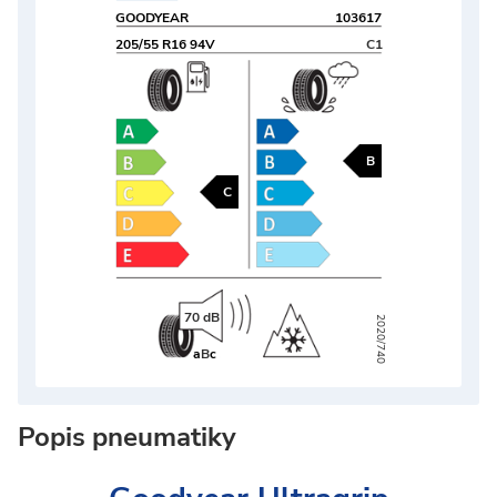
GOODYEAR
103617
205/55 R16 94V
C1
B
C
70 dB
2020/740
a
B
c
Popis pneumatiky