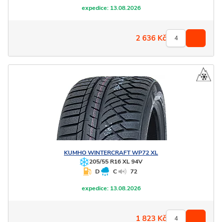
expedice:
13.08.2026
2 636
Kč
KUMHO
WINTERCRAFT WP72 XL
205/55 R16 XL 94V
D
C
72
expedice:
13.08.2026
1 823
Kč