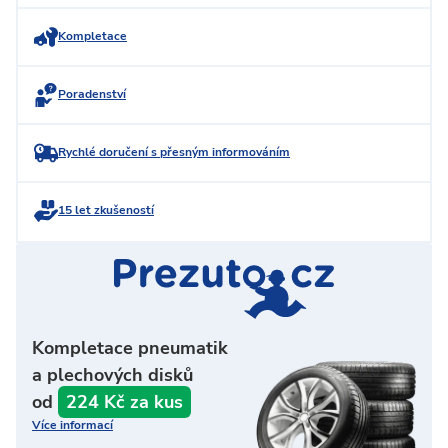
Kompletace
Poradenství
Rychlé doručení s přesným informováním
15 let zkušeností
Kompletace pneumatik
a plechových disků
od
224 Kč za kus
Více informací