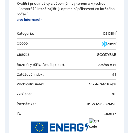
Kvalitní pneumatiky s výborným výkonem a vysokou
kilometráží, které zajišťují optimální přilnavost za každého
počasí.
více informací »
Kategorie:
OSOBNÍ
Období:
Zimní
Značka:
GOODYEAR
Rozměry
(šířka/profil/palce):
205/55 R16
Zátěžový index:
94
Rychlostní index:
V - do 240 KM/H
Zesílené:
XL
Poznámka:
BSW M+S 3PMSF
ID:
103617