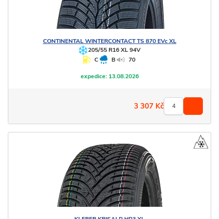
CONTINENTAL
WINTERCONTACT TS 870 EVc XL
205/55 R16 XL 94V
C
B
70
expedice:
13.08.2026
3 307
Kč