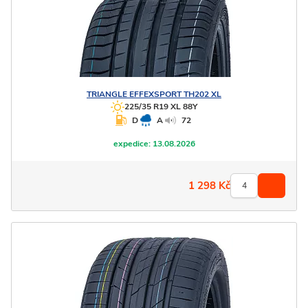
TRIANGLE
EFFEXSPORT TH202 XL
225/35 R19 XL 88Y
D
A
72
expedice:
13.08.2026
1 298
Kč