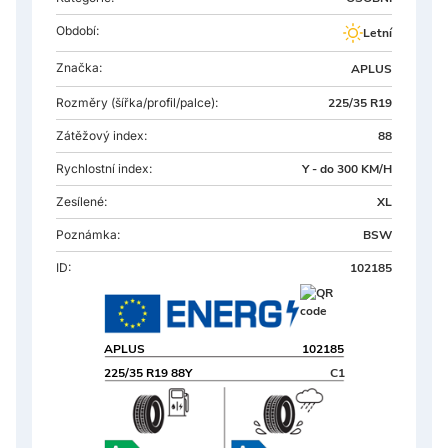
Období:
Letní
Značka:
APLUS
Rozměry
(šířka/profil/palce):
225/35 R19
Zátěžový index:
88
Rychlostní index:
Y - do 300 KM/H
Zesílené:
XL
Poznámka:
BSW
ID:
102185
APLUS
102185
225/35 R19 88Y
C1