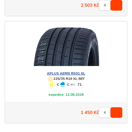
2 503
Kč
APLUS
AERIX RS01 XL
225/35 R19 XL 88Y
C
C
71
expedice:
12.08.2026
1 450
Kč