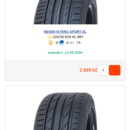
NEXEN
N FERA SPORT XL
225/35 R19 XL 88Y
D
A
71
expedice:
12.08.2026
2 699
Kč