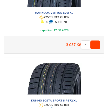
HANKOOK
VENTUS EVO XL
225/35 R19 XL 88Y
C
A
70
expedice:
12.08.2026
3 037
Kč
KUMHO
ECSTA SPORT S PS72 XL
225/35 R19 XL 88Y