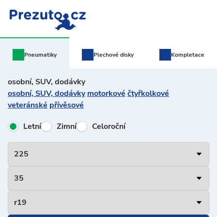
Pneumatiky
Plechové
disky
Kompletace
osobní, SUV, dodávky
osobní, SUV, dodávky
motorkové
čtyřkolkové
veteránské
přívěsové
Letní
Zimní
Celoroční