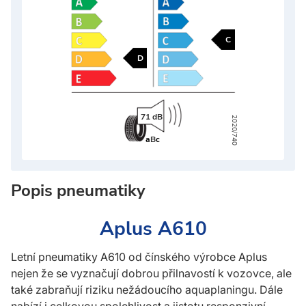
C
D
71 dB
2020/740
a
B
c
Popis pneumatiky
Aplus A610
Letní pneumatiky A610 od čínského výrobce Aplus
nejen že se vyznačují dobrou přilnavostí k vozovce, ale
také zabraňují riziku nežádoucího aquaplaningu. Dále
nabízí i celkovou spolehlivost a jistotu responzivní