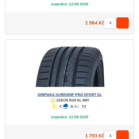
expedice:
12.08.2026
2 964
Kč
GRIPMAX
SUREGRIP PRO SPORT XL
225/35 R19 XL 88Y
C
A
72
expedice:
12.08.2026
1 793
Kč