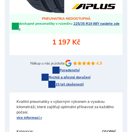
PNEUMATIKA NEDOSTUPNÁ
dostupné pneumatiky v rozměru
225/35 R19 88Y najdete zde
»
1 197 Kč
Nákup u nás je jistota:
Poradenství
Rychlé a přesné doručení
15 let zkušeností
Kvalitní pneumatiky s výborným výkonem a vysokou
kilometráží, které zajišťují optimální přilnavost za každého
počasí.
více informací »
Kategorie:
OSOBNÍ