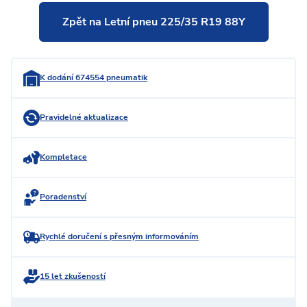
Zpět na Letní pneu 225/35 R19 88Y
K dodání 674554 pneumatik
Pravidelné aktualizace
Kompletace
Poradenství
Rychlé doručení s přesným informováním
15 let zkušeností