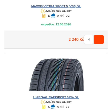
MAXXIS
VICTRA SPORT 5 (VS5) XL
225/35 R19 XL 88Y
D
A
72
expedice:
12.08.2026
2 240
Kč
UNIROYAL
RAINSPORT 5 EVc XL
225/35 R19 XL 88Y
C
A
72