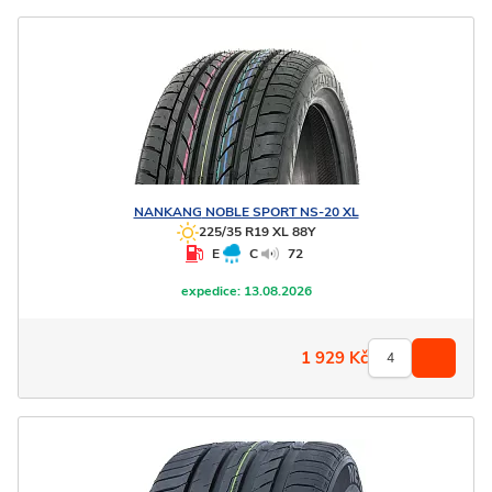
NANKANG
NOBLE SPORT NS-20 XL
225/35 R19 XL 88Y
E
C
72
expedice:
13.08.2026
1 929
Kč