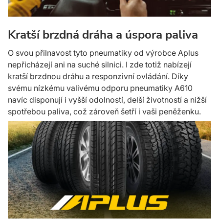
Kratší brzdná dráha a úspora paliva
O svou přilnavost tyto pneumatiky od výrobce Aplus
nepřicházejí ani na suché silnici. I zde totiž nabízejí
kratší brzdnou dráhu a responzivní ovládání. Díky
svému nízkému valivému odporu pneumatiky A610
navíc disponují i vyšší odolností, delší životností a nižší
spotřebou paliva, což zároveň šetří i vaši peněženku.