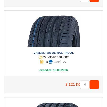
VREDESTEIN
ULTRAC PRO XL
225/35 R19 XL 88Y
D
A
72
expedice:
10.08.2026
3 121
Kč