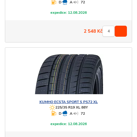
D
A
72
expedice:
12.08.2026
2 548
Kč
KUMHO
ECSTA SPORT S PS72 XL
225/35 R19 XL 88Y
D
A
72
expedice:
12.08.2026