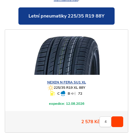
Letní pneumatiky 225/35 R19 88Y
NEXEN
N FERA SU1 XL
225/35 R19 XL 88Y
C
B
72
expedice:
12.08.2026
2 578
Kč