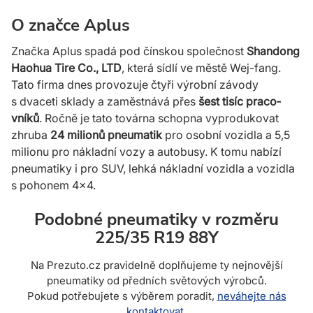
O značce Aplus
Značka Aplus spadá pod čínskou společ­nost
Shan­dong
Haohua Tire Co., LTD
, která sídlí ve městě Wej-fang.
Tato firma dnes provo­zuje čtyři výrobní závody
s dvaceti sklady a zaměst­nává přes
šest tisíc praco­
vníků
. Ročně je tato továrna schopna vypro­dukovat
zhruba
24 milionů pneu­matik
pro osobní vozidla a 5,5
milionu pro nákladní vozy a auto­busy. K tomu nabízí
pneu­matiky i pro SUV, lehká nákladní vozidla a vozidla
s pohonem 4×4.
Podobné pneumatiky v rozměru
225/35 R19 88Y
Na Prezuto.cz pravidelně doplňujeme ty nejnovější
pneumatiky od předních světových výrobců.
Pokud potřebujete s výběrem poradit,
neváhejte nás
kontaktovat
.